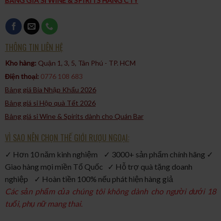
BẢNG GIÁ SỈ WINE & SPIRITS HÀNG CTY
THÔNG TIN LIÊN HỆ
Kho hàng:
Quận 1, 3, 5, Tân Phú - TP. HCM​
Điện thoại:
0776 108 683
Bảng giá Bia Nhập Khẩu 2026
Bảng giá sỉ Hộp quà Tết 2026
Bảng giá sỉ Wine & Spirits dành cho Quán Bar
VÌ SAO NÊN CHỌN THẾ GIỚI RƯỢU NGOẠI:
✓ Hơn 10 năm kinh nghiệm ✓ 3000+ sản phẩm chính hãng ✓
Giao hàng mọi miền Tổ Quốc ✓ Hỗ trợ quà tặng doanh
nghiệp ✓ Hoàn tiền 100% nếu phát hiện hàng giả
Các sản phẩm của chúng tôi không dành cho người dưới 18
tuổi, phụ nữ mang thai.