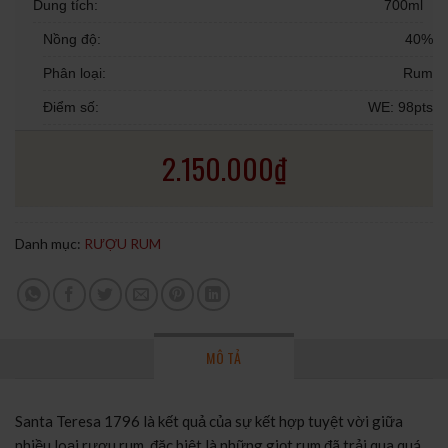
Dung tích:
700ml
Nồng độ:
40%
Phân loại:
Rum
Điểm số:
WE: 98pts
2.150.000
₫
Danh mục:
RƯỢU RUM
MÔ TẢ
Santa Teresa 1796 là kết quả của sự kết hợp tuyệt vời giữa
nhiều loại rượu rum, đặc biệt là những giọt rum đã trải qua quá