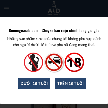
Skip
to
content
Tìm
kiếm:
Ruoungoaiald.com - Chuyên bán rượu chính hãng giá gốc
TRANG CHỦ
/
RƯỢU PHA CHẾ
/
RƯỢU RUM
Những sản phẩm rượu của chúng tôi không phù hợp dành
cho người dưới 18 tuổi và phụ nữ đang mang thai.
DƯỚI 18 TUỔI
TRÊN 18 TUỔI