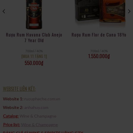
bao gồm da yên ngựa, vani, Sherry và caramel đen. Khẩu vị vào
hoàn toàn cân bằng và ngọt ngào; đến giữa vòm miệng, hương
vị có vị mật ong, hơi giống ca cao, mang lại cảm giác béo ngậy
và hoàn toàn dịu nhẹ. Kết thúc vị ngọt đắng, nhiều lớp, kem và sô
cô la đen.
Rượu Rum Havana Club Anejo
Rượu Rum Flor de Cana 18Yo
7 Year Old
700ml / 40%
700ml / 40%
1.550.000
₫
[MUA 11 TẶNG 1]
550.000
₫
WEBSITE LIÊN KẾT:
Website 1:
ruouphache.com.vn
Website 2:
anhahuy.com
Catalog:
Wine & Champagne
Price list:
Wine & Champagne