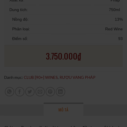
Xuất xứ:
Pháp
Dung tích:
750ml
Nồng độ:
13%
Phân loại:
Red Wine
Điểm số:
93
3.750.000
₫
Danh mục:
CLUB [90+] WINES
,
RƯỢU VANG PHÁP
MÔ TẢ