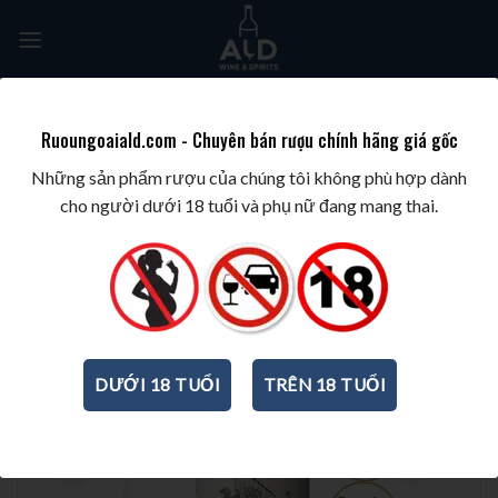
Skip
to
content
Tìm
kiếm:
Ruoungoaiald.com - Chuyên bán rượu chính hãng giá gốc
TRANG CHỦ
/
WINE/BIA/SAKE/SOJU
/
RƯỢU VANG PHÁP
Những sản phẩm rượu của chúng tôi không phù hợp dành
cho người dưới 18 tuổi và phụ nữ đang mang thai.
DƯỚI 18 TUỔI
TRÊN 18 TUỔI