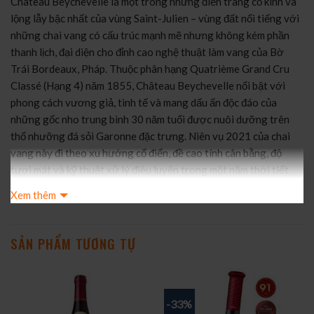
Château Beychevelle là một trong những điền trang cổ kính và
lộng lẫy bậc nhất của vùng Saint-Julien – vùng đất nổi tiếng với
những chai vang có cấu trúc mạnh mẽ nhưng không kém phần
thanh lịch, đại diện cho đỉnh cao nghệ thuật làm vang của Bờ
Trái Bordeaux, Pháp. Thuộc phân hạng Quatrième Grand Cru
Classé (Hạng 4) năm 1855, Château Beychevelle nổi bật với
phong cách vương giả, tinh tế và mang dấu ấn độc đáo của
những gốc nho trung bình 30 năm tuổi được nuôi dưỡng trên
thổ nhưỡng đá sỏi Garonne đặc trưng. Niên vụ 2021 của chai
vang này đi theo xu hướng cổ điển, đề cao tính cân bằng, độ
tươi mát và kỹ thuật xử lý điêu luyện trong một năm thời tiết
đầy thách thức tại Bordeaux.
Xem thêm
Vùng: Saint-Julien, Médoc, Bordeaux, Pháp
Phân hạng: Quatrième Grand Cru Classé (Hạng 4)
Giống nho: 57% Cabernet Sauvignon, 38% Merlot, 3% Petit
SẢN PHẨM TƯƠNG TỰ
Verdot, 2% Cabernet Franc
Niên vụ: 2021
Ủ rượu: Gần 18 tháng trong thùng gỗ sồi Pháp (60% – 70% sồi
-33%
mới)