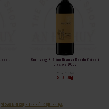
iscours
Rượu vang Ruffino Riserva Ducale Chianti
Classico DOCG
750ml / 13,5%
900.000
₫
VÌ SAO NÊN CHỌN THẾ GIỚI RƯỢU NGOẠI: