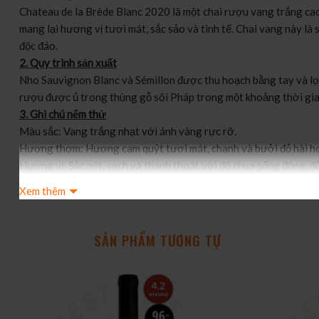
Chateau de la Brède Blanc 2020 là một chai rượu vang trắng ca
mang lại hương vị tươi mát, sắc sảo và tinh tế. Chai vang này l
độc đáo.
2. Quy trình sản xuất
Nho Sauvignon Blanc và Sémillon được thu hoạch bằng tay và lọc
rượu được ủ trong thùng gỗ sôi Pháp trong một khoảng thời gian
3. Ghi chú nếm thử
Màu sắc: Vang trắng nhạt với ánh vàng rực rỡ.
Hương thơm: Hương cam quýt tươi mát, chanh và bưởi đỏ hài ho
Hương vị: Sắc nét, sạch và thanh thoát với độ chua sống động, đ
Hậu vị: Dài lâu, mềm mài và để lại ấn tượng sâu sắc.
Xem thêm
4. Điểm số & Giải thưởng tiêu biểu
Wine Enthusiast: 90/100
Guide Hachette des Vins: Đánh giá cao với những lời khen về cấ
SẢN PHẨM TƯƠNG TỰ
5. Cách thưởng thức
Nhiệt độ phục vụ: 10-12°C.
Gợi ý kết hợp: Phù hợp với hải sản, súc cầm và các món chế biến