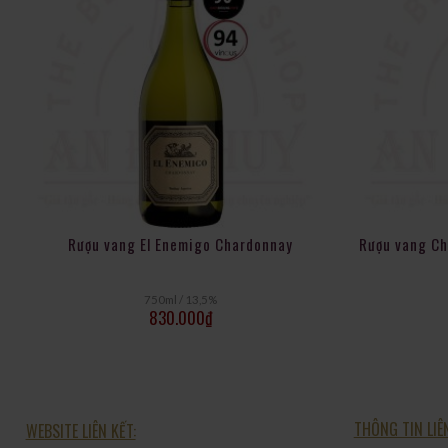
Rượu vang El Enemigo Chardonnay
Rượu vang Ch
750ml / 13,5%
830.000
₫
THÔNG TIN LIÊ
WEBSITE LIÊN KẾT: