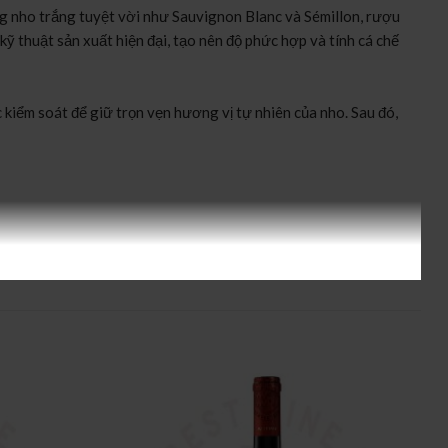
g nho trắng tuyệt vời như Sauvignon Blanc và Sémillon, rượu
ỹ thuật sản xuất hiện đại, tạo nên độ phức hợp và tính cá chế
kiểm soát để giữ trọn vẹn hương vị tự nhiên của nho. Sau đó,