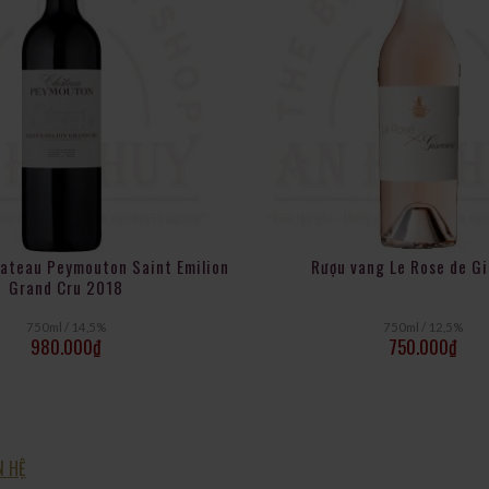
ateau Peymouton Saint Emilion
Rượu vang Le Rose de G
Grand Cru 2018
750ml / 14,5%
750ml / 12,5%
980.000
₫
750.000
₫
N HỆ