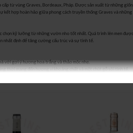
o cấp từ vùng Graves, Bordeaux, Pháp. Được sản xuất từ những giốn
à sự kết hợp hoàn hảo giữa phong cách truyền thống Graves và những k
 chọn kỹ lưỡng từ những vườn nho tốt nhất. Quá trình lên men được 
 nhất định để tăng cường cấu trúc và sự tinh tế.
à với gợi ý hương hoa trắng và thảo mộc nhẹ.
ồng thời mang đến hương vị khoáng chất và một chút gỗ sôi tinh tế.
u trúc và hương vị tươi mát
 từ gà hoặc cá nướng.