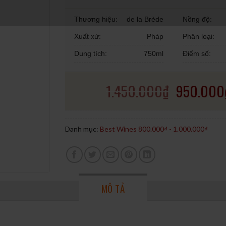
Thương hiệu:
de la Brède
Nồng độ:
Xuất xứ:
Pháp
Phân loại:
Dung tích:
750ml
Điểm số:
1.450.000
₫
950.000
Danh mục:
Best Wines 800.000₫ - 1.000.000₫
MÔ TẢ