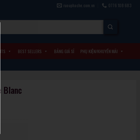
ruouphache.com.vn
0776 108 683
ITS
BEST SELLERS
BẢNG GIÁ SỈ
PHỤ KIỆN/KHUYẾN MÃI
e Blanc