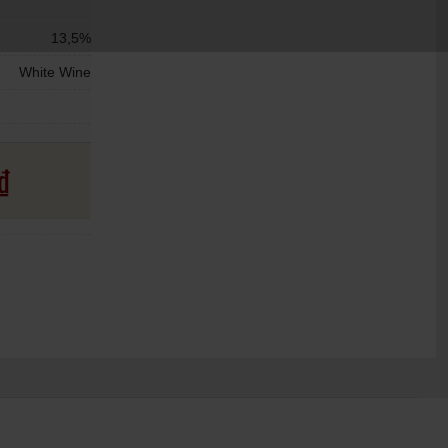
13,5%
White Wine
₫