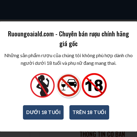
Ruoungoaiald.com - Chuyên bán rượu chính hãng
giá gốc
SKY
COGNAC/BRANDY
WINE/BIA/SAKE/SOJU
BEST WINES & SPIR
Những sản phẩm rượu của chúng tôi không phù hợp dành cho
người dưới 18 tuổi và phụ nữ đang mang thai.
Rượu vang Chateau de la Bred
2020
750ml
-
13,5%
DƯỚI 18 TUỔI
TRÊN 18 TUỔI
THÔNG TIN CƠ BẢN