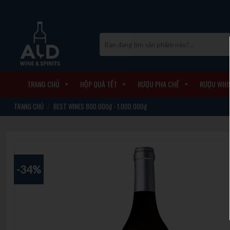
Skip
to
content
Tìm
kiếm:
TRANG CHỦ
HỘP QUÀ TẾT
RƯỢU PHA CHẾ
RƯỢU WHI
TRANG CHỦ
/
BEST WINES 800.000₫ - 1.000.000₫
-34%