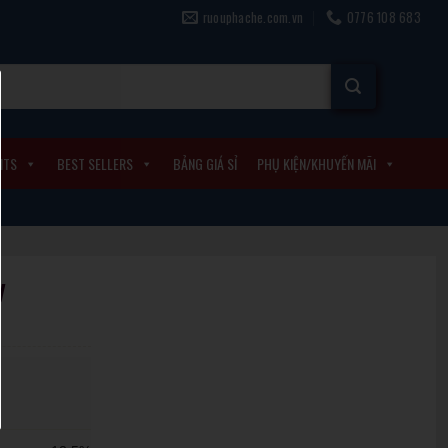
ruouphache.com.vn
0776 108 683
ITS
BEST SELLERS
BẢNG GIÁ SỈ
PHỤ KIỆN/KHUYẾN MÃI
y