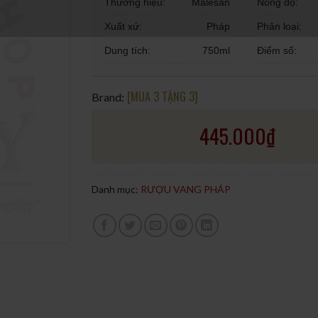
Thương hiệu:
Malesan
Nồng độ:
Xuất xứ:
Pháp
Phân loại:
Dung tích:
750ml
Điểm số:
[MUA 3 TẶNG 3]
Brand:
445.000
₫
Danh mục:
RƯỢU VANG PHÁP