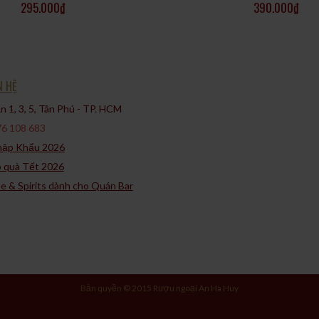
295.000
₫
390.000
₫
táo và lê, kèm theo chút hương hoa.
N HỆ
 1, 3, 5, Tân Phú - TP. HCM​
ới nhiều món ăn khác nhau:
6 108 683
Nhập Khẩu 2026
p quà Tết 2026
ne & Spirits dành cho Quán Bar
Bản quyền © 2015 Rượu ngoại An Hà Huy