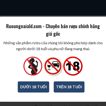
Ruoungoaiald.com - Chuyên bán rượu chính hãng
giá gốc
SKY
COGNAC/BRANDY
WINE/BIA/SAKE/SOJU
BEST WINES & SPIR
Những sản phẩm rượu của chúng tôi không phù hợp dành cho
người dưới 18 tuổi và phụ nữ đang mang thai.
Rượu vang Malesan Chardonna
750ml
-
12,5%
DƯỚI 18 TUỔI
TRÊN 18 TUỔI
THÔNG TIN CƠ BẢN