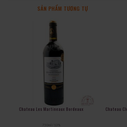
SẢN PHẨM TƯƠNG TỰ
Đặc điểm
Xuất xứ: Languedoc-Roussillon, Pháp.
Chateau Les Martineaux Bordeaux
Chateau Cl
Giống nho: Chardonnay.
Màu sắc: Vàng chanh sáng, hoặc vàng nhạt.
Hương vị:
750ml / 13%