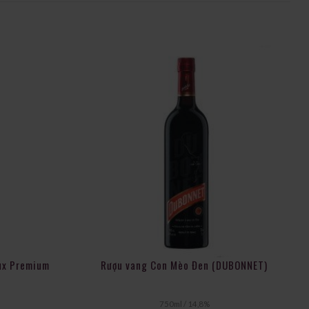
ux Premium
Rượu vang Con Mèo Đen (DUBONNET)
750ml / 14,8%