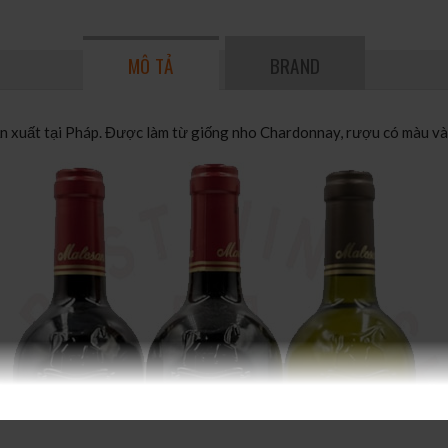
MÔ TẢ
BRAND
uất tại Pháp. Được làm từ giống nho Chardonnay, rượu có màu vàng c