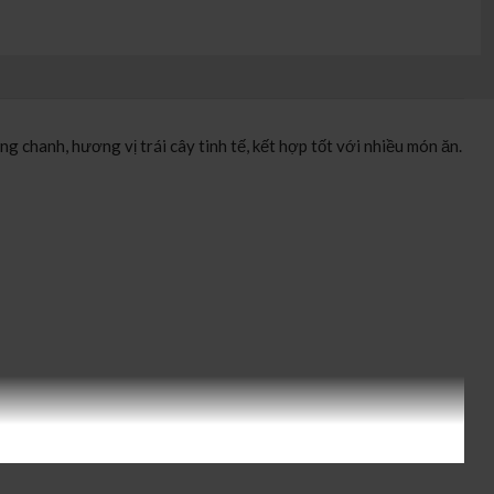
hanh, hương vị trái cây tinh tế, kết hợp tốt với nhiều món ăn.