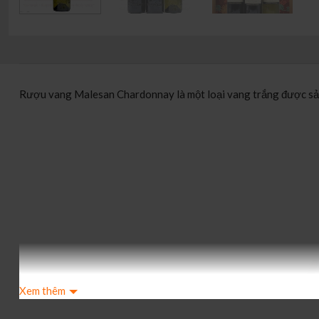
Rượu vang Malesan Chardonnay là một loại vang trắng được sản x
Xem thêm