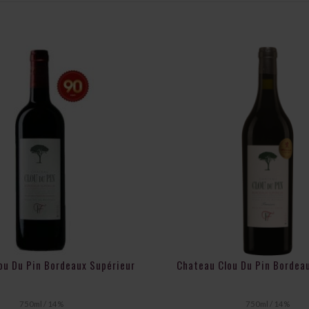
ou Du Pin Bordeaux Supérieur
Chateau Clou Du Pin Bordea
750ml / 14%
750ml / 14%