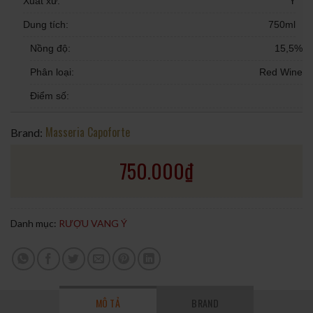
Xuất xứ:
Ý
Dung tích:
750ml
Nồng độ:
15,5%
Phân loại:
Red Wine
Điểm số:
Masseria Capoforte
Brand:
750.000
₫
Danh mục:
RƯỢU VANG Ý
MÔ TẢ
BRAND