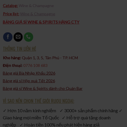
Catalog:
Wine & Champagne
Price list:
Wine & Champagne
BẢNG GIÁ SỈ WINE & SPIRITS HÀNG CTY
THÔNG TIN LIÊN HỆ
Kho hàng:
Quận 1, 3, 5, Tân Phú - TP. HCM​
Điện thoại:
0776 108 683
Bảng giá Bia Nhập Khẩu 2026
Bảng giá sỉ Hộp quà Tết 2026
Bảng giá sỉ Wine & Spirits dành cho Quán Bar
VÌ SAO NÊN CHỌN THẾ GIỚI RƯỢU NGOẠI:
✓ Hơn 10 năm kinh nghiệm ✓ 3000+ sản phẩm chính hãng ✓
Giao hàng mọi miền Tổ Quốc ✓ Hỗ trợ quà tặng doanh
nghiệp ✓ Hoàn tiền 100% nếu phát hiện hàng giả