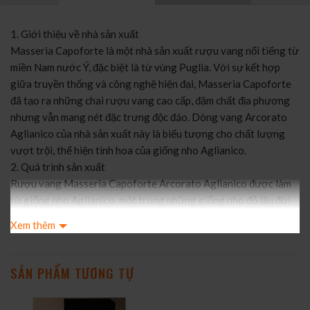
1. Giới thiệu về nhà sản xuất
Masseria Capoforte là một nhà sản xuất rượu vang nổi tiếng từ
miền Nam nước Ý, đặc biệt là từ vùng Puglia. Với sự kết hợp
giữa truyền thống và công nghệ hiện đại, Masseria Capoforte
đã tạo ra những chai rượu vang cao cấp, đậm chất địa phương
nhưng vẫn mang nét đặc trưng độc đáo. Dòng vang Arcorato
Aglianico của nhà sản xuất này là biểu tượng cho chất lượng
vượt trội, thể hiện tinh hoa của giống nho Aglianico.
2. Quá trình sản xuất
Rượu vang Masseria Capoforte Arcorato Aglianico được làm
từ giống nho Aglianico, một trong những giống nho đỏ lâu đời
và nổi tiếng của miền Nam nước Ý. Những trái nho được thu
Xem thêm
hoạch thủ công khi đạt độ chín hoàn hảo, sau đó trải qua quá
trình lên men ở nhiệt độ được kiểm soát cẩn thận. Rượu được ủ
trong thùng gỗ sồi Pháp từ 12 đến 18 tháng, giúp phát triển
SẢN PHẨM TƯƠNG TỰ
hương vị và tạo ra độ phức tạp đặc trưng cho vang.
3. Ghi chú nếm thử