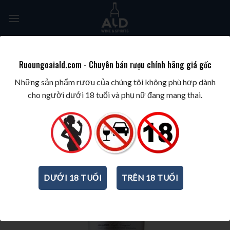
Skip
to
content
Tìm
kiếm:
Ruoungoaiald.com - Chuyên bán rượu chính hãng giá gốc
TRANG CHỦ
/
WINE/BIA/SAKE/SOJU
/
RƯỢU VANG Ý
Những sản phẩm rượu của chúng tôi không phù hợp dành
cho người dưới 18 tuổi và phụ nữ đang mang thai.
DƯỚI 18 TUỔI
TRÊN 18 TUỔI