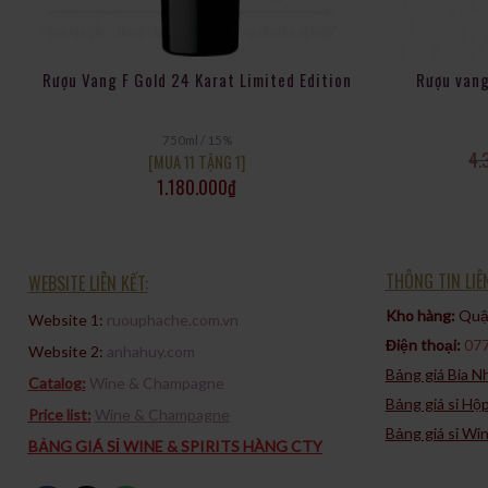
Rượu Vang F Gold 24 Karat Limited Edition
Rượu vang
750ml / 15%
4.
[MUA 11 TẶNG 1]
1.180.000
₫
THÔNG TIN LIÊ
WEBSITE LIÊN KẾT:
Kho hàng:
Quận
Website 1:
ruouphache.com.vn
Điện thoại:
077
Website 2:
anhahuy.com
Bảng giá Bia 
Catalog:
Wine & Champagne
Bảng giá sỉ Hộ
Price list:
Wine & Champagne
Bảng giá sỉ Wi
BẢNG GIÁ SỈ WINE & SPIRITS HÀNG CTY