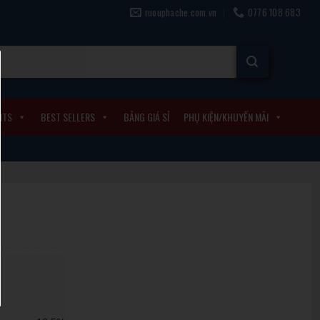
ruouphache.com.vn
0776 108 683
ITS
BEST SELLERS
BẢNG GIÁ SỈ
PHỤ KIỆN/KHUYẾN MÃI