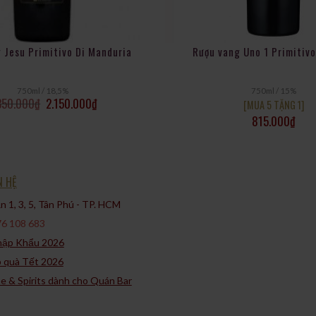
 Jesu Primitivo Di Manduria
Rượu vang Uno 1 Primitivo
750ml / 18,5%
750ml / 15%
350.000
₫
2.150.000
₫
[MUA 5 TẶNG 1]
815.000
₫
N HỆ
 1, 3, 5, Tân Phú - TP. HCM​
6 108 683
Nhập Khẩu 2026
p quà Tết 2026
ne & Spirits dành cho Quán Bar