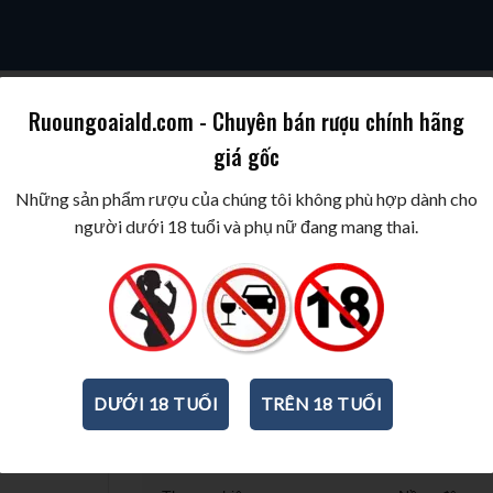
Ruoungoaiald.com - Chuyên bán rượu chính hãng
giá gốc
SKY
COGNAC/BRANDY
WINE/BIA/SAKE/SOJU
BEST WINES & SPIR
Những sản phẩm rượu của chúng tôi không phù hợp dành cho
người dưới 18 tuổi và phụ nữ đang mang thai.
Rượu vang MORETTI
750ml
-
13,5%
DƯỚI 18 TUỔI
TRÊN 18 TUỔI
THÔNG TIN CƠ BẢN