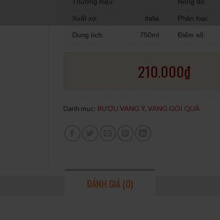
Thương hiệu:
Nồng độ:
Xuất xứ:
italia
Phân loại:
Dung tích:
750ml
Điểm số:
210.000
₫
Danh mục:
RƯỢU VANG Ý
,
VANG GÓI QUÀ
ĐÁNH GIÁ (0)