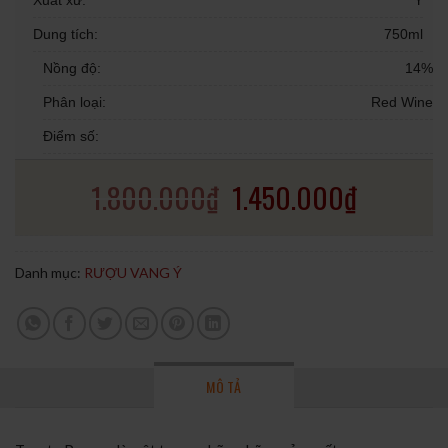
Xuất xứ:
Ý
Dung tích:
750ml
Nồng độ:
14%
Phân loại:
Red Wine
Điểm số:
1.800.000
₫
1.450.000
₫
Danh mục:
RƯỢU VANG Ý
MÔ TẢ