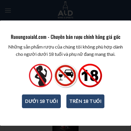
Skip
to
content
Tìm
kiếm:
Ruoungoaiald.com - Chuyên bán rượu chính hãng giá gốc
TRANG CHỦ
/
WINE/BIA/SAKE/SOJU
/
RƯỢU VANG Ý
Những sản phẩm rượu của chúng tôi không phù hợp dành
cho người dưới 18 tuổi và phụ nữ đang mang thai.
-19%
DƯỚI 18 TUỔI
TRÊN 18 TUỔI