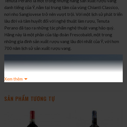
Tenuta Perano là một trong những hãng sản xuất rượu vang
danh tiếng của Ý, nằm tại trung tâm của vùng Chianti Classico,
nơi nho Sangiovese trở nên vượt trội. Với một lịch sử phát triển
lâu đời và tâm huyết đối với nghệ thuật làm rượu, Tenuta
Perano đã tạo ra những tác phẩm nghệ thuật vang hảo quý.
Hãng này là một phần của tập đoàn Frescobaldi, một trong
những gia đình sản xuất rượu vang lâu đời nhất của Ý, với hơn
700 năm lịch sử sản xuất rượu vang.
Xem thêm
SẢN PHẨM TƯƠNG TỰ