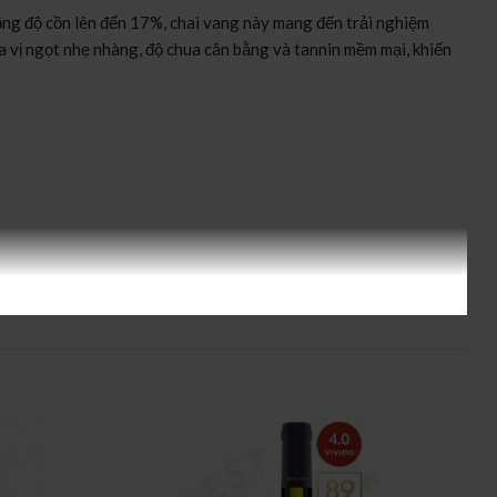
ồng độ cồn lên đến 17%, chai vang này mang đến trải nghiệm
 vị ngọt nhẹ nhàng, độ chua cân bằng và tannin mềm mại, khiến