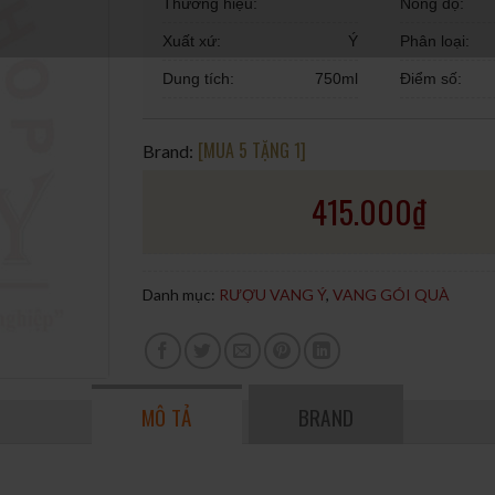
Thương hiệu:
Nồng độ:
Xuất xứ:
Ý
Phân loại:
Dung tích:
750ml
Điểm số:
[MUA 5 TẶNG 1]
Brand:
415.000
₫
Danh mục:
RƯỢU VANG Ý
,
VANG GÓI QUÀ
MÔ TẢ
BRAND