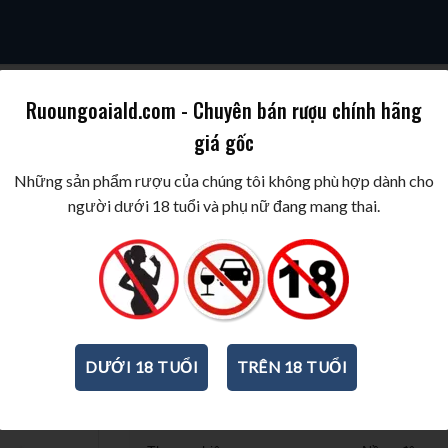
Ruoungoaiald.com - Chuyên bán rượu chính hãng
giá gốc
SKY
COGNAC/BRANDY
WINE/BIA/SAKE/SOJU
BEST WINES & SPIR
Những sản phẩm rượu của chúng tôi không phù hợp dành cho
người dưới 18 tuổi và phụ nữ đang mang thai.
Rượu vang Tolucci 17
750ml
-
17%
DƯỚI 18 TUỔI
TRÊN 18 TUỔI
THÔNG TIN CƠ BẢN