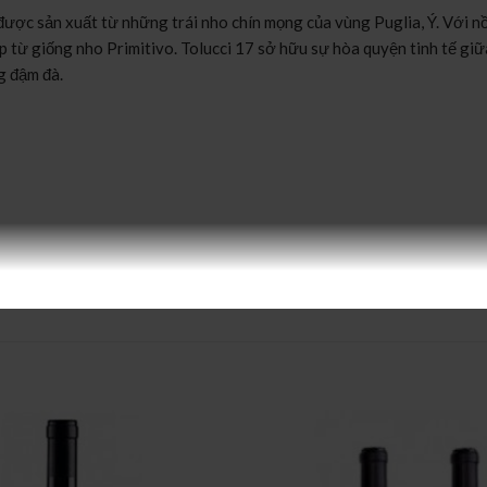
ược sản xuất từ những trái nho chín mọng của vùng Puglia, Ý. Với n
từ giống nho Primitivo. Tolucci 17 sở hữu sự hòa quyện tinh tế giữa
g đậm đà.
 và quả sung, hòa quyện cùng chút hương vani, socola và gỗ sồi.
ua vừa phải, hậu vị kéo dài với cảm giác ấm áp và phức hợp.
tinh tế.