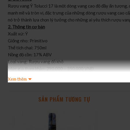
Rượu vang Ý Tolucci 17 là một dòng vang cao độ đầy ấn tượng, đ
mạnh mẽ và tròn vị, đặc trưng của những dòng rượu vang cao cấp 
nó trở thành lựa chọn lý tưởng cho những ai yêu thích rượu van
2. Thông tin cơ bản
Xuất xứ: Ý
Giống nho: Primitivo
Thể tích chai: 750ml
Nồng độ cồn: 17% ABV
Loại vang: Rượu vang đỏ khô
Mức giá tham khảo: 290.000 – 350.000 VNĐ
3. Ghi chú nếm thử
Xem thêm
Màu sắc: Đỏ ruby đậm sâu, ánh tím quyến rũ.
Hương thơm: Nổi bật với hương trái cây chín như mận, việt quất
Hương vị: Vị rượu dày dặn, tannin mềm mại và cân bằng với độ ch
SẢN PHẨM TƯƠNG TỰ
Hậu vị: Dài lâu với nốt hương cacao, tiêu đen và một chút vị khói 
4. Ưu điểm & Nhược điểm
✅ Ưu điểm:
Hương vị phong phú, cấu trúc vững chắc.