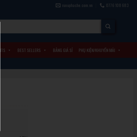
ruouphache.com.vn
0776 108 683
ITS
BEST SELLERS
BẢNG GIÁ SỈ
PHỤ KIỆN/KHUYẾN MÃI