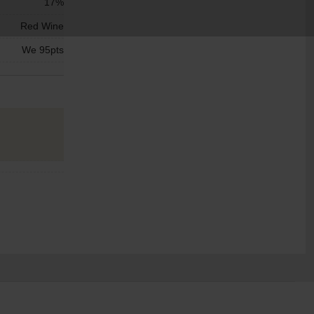
17%
Red Wine
We 95pts