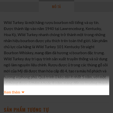
MÔ TẢ
Wild Turkey là một hãng rượu bourbon nổi tiếng và uy tín.
Được thành lập vào năm 1940 tại Lawrenceburg, Kentucky,
Hoa Kỳ, Wild Turkey nhanh chóng trở thành một trong những
nhãn hiệu bourbon được yêu thích trên toàn thế giới. Sản phẩm
chủ lực của hãng là Wild Turkey 101 Kentucky Straight
Bourbon Whiskey, mang đậm đà hương vị bourbon đặc trưng.
Wild Turkey duy trì quy trình sản xuất truyền thống và sử dụng
ngô làm nguyên liệu chính. Rượu được ủ trong các thùng gỗ sồi
mới của Mỹ đã được than hóa cấp độ 4, tạo ra màu hổ phách và
hương vị phong phú. Quá trình ủ kéo dài ít nhất 5 năm, với một
số thùng được ủ thêm 6 hoặc 8 năm, mang đến sự trưởng thành
và phức tạp cho hương vị.
Xem thêm
Wild Turkey 101 đáp ứng tiêu chuẩn của bourbon whiskey, với
ngô chiếm ít nhất 51% tỷ lệ và không thêm bất kỳ phụ gia nào.
Điều này đảm bảo một hương vị tự nhiên và chất lượng cao cho
SẢN PHẨM TƯƠNG TỰ