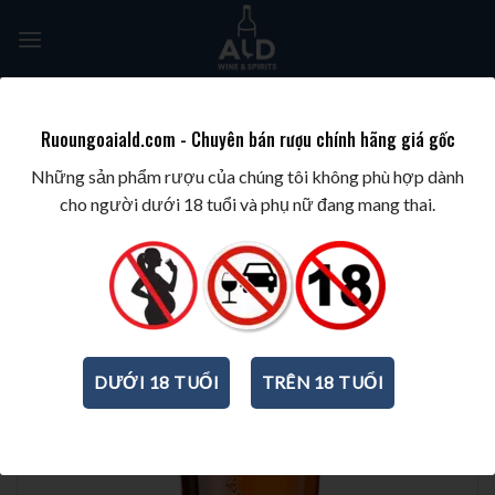
Skip
to
content
Tìm
kiếm:
Ruoungoaiald.com - Chuyên bán rượu chính hãng giá gốc
TRANG CHỦ
/
BEST SELLERS
/
TOP 10 BOURBON
Những sản phẩm rượu của chúng tôi không phù hợp dành
cho người dưới 18 tuổi và phụ nữ đang mang thai.
DƯỚI 18 TUỔI
TRÊN 18 TUỔI