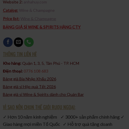
Website 2:
anhahuy.com
Catalog:
Wine & Champagne
Price list:
Wine & Champagne
BẢNG GIÁ SỈ WINE & SPIRITS HÀNG CTY
THÔNG TIN LIÊN HỆ
Kho hàng:
Quận 1, 3, 5, Tân Phú - TP. HCM​
Điện thoại:
0776 108 683
Bảng giá Bia Nhập Khẩu 2026
Bảng giá sỉ Hộp quà Tết 2026
Bảng giá sỉ Wine & Spirits dành cho Quán Bar
VÌ SAO NÊN CHỌN THẾ GIỚI RƯỢU NGOẠI:
✓ Hơn 10 năm kinh nghiệm ✓ 3000+ sản phẩm chính hãng ✓
Giao hàng mọi miền Tổ Quốc ✓ Hỗ trợ quà tặng doanh