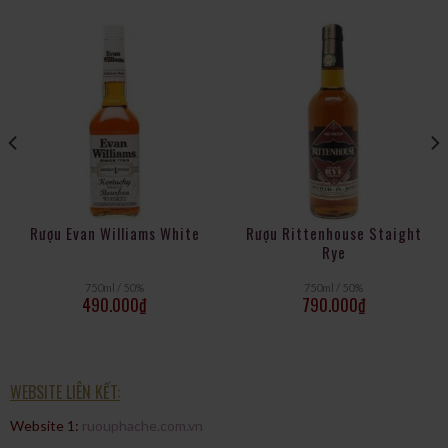
sản phẩm. Với độ cồn 50,5% ABV (101 proof), Wild Turkey 101
mang đến sự mạnh mẽ và tinh tế. Hương thơm kết hợp vani, cam
quýt, gia vị và gỗ sồi, tạo nên sự cân đối độc đáo.
Wild Turkey 101 là lựa chọn tuyệt vời để thưởng thức trực
tiếp, trên đá hoặc trong các cocktail bourbon. Với sức mạnh và
hương vị phong phú, nó làm hài lòng cả những người yêu thích
bourbon truyền thống và những người muốn khám phá một trải
nghiệm bourbon đặc biệt.
Rượu Evan Williams White
Rượu Rittenhouse Staight
Rye
750ml / 50%
750ml / 50%
490.000
₫
790.000
₫
WEBSITE LIÊN KẾT:
Website 1:
ruouphache.com.vn