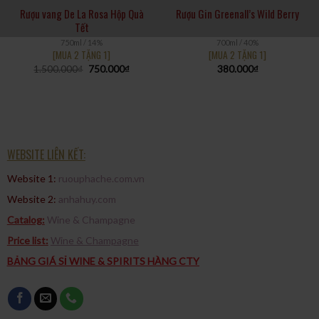
Rượu vang De La Rosa Hộp Quà
Rượu Gin Greenall’s Wild Berry
Tết
750ml / 14%
700ml / 40%
[MUA 2 TẶNG 1]
[MUA 2 TẶNG 1]
1.500.000
₫
750.000
₫
380.000
₫
WEBSITE LIÊN KẾT:
Website 1:
ruouphache.com.vn
Website 2:
anhahuy.com
Catalog:
Wine & Champagne
Price list:
Wine & Champagne
BẢNG GIÁ SỈ WINE & SPIRITS HÀNG CTY