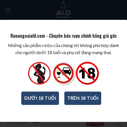
Skip
to
content
Tìm
kiếm:
Ruoungoaiald.com - Chuyên bán rượu chính hãng giá gốc
TRANG CHỦ
/
BRANDS
/
[MUA 2 TẶNG 1]
Những sản phẩm rượu của chúng tôi không phù hợp dành
cho người dưới 18 tuổi và phụ nữ đang mang thai.
-50%
DƯỚI 18 TUỔI
TRÊN 18 TUỔI