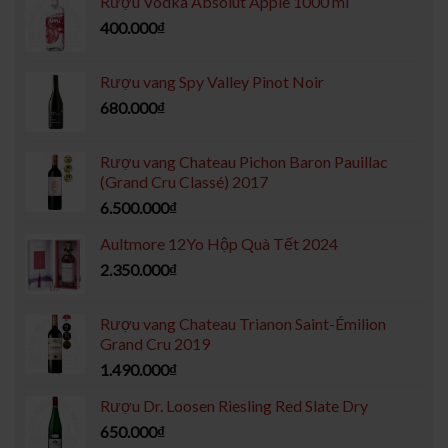
Rượu Vodka Absolut Apple 1000 ml
400.000
₫
Rượu vang Spy Valley Pinot Noir
680.000
₫
Rượu vang Chateau Pichon Baron Pauillac
(Grand Cru Classé) 2017
6.500.000
₫
Aultmore 12Yo Hộp Quà Tết 2024
2.350.000
₫
Rượu vang Chateau Trianon Saint-Émilion
Grand Cru 2019
1.490.000
₫
Rượu Dr. Loosen Riesling Red Slate Dry
650.000
₫