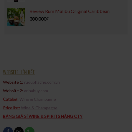
Review Rum Malibu Original Caribbean
380.000
₫
WEBSITE LIÊN KẾT:
Website 1:
ruouphache.com.vn
Website 2:
anhahuy.com
Catalog:
Wine & Champagne
Price list:
Wine & Champagne
BẢNG GIÁ SỈ WINE & SPIRITS HÀNG CTY