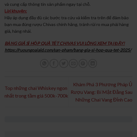
và cung cấp thông tin sản phẩm ngay tại chỗ.
Lời khuyên:
Hãy áp dụng đầy đủ các bước tra cứu và kiểm tra trên để đảm bảo
bạn mua đúng rượu Chivas chính hãng, tránh rủi ro mua phải hàng
giả, hàng nhái.
BẢNG GIÁ SỈ HỘP QUÀ TẾT CHIVAS VUI LÒNG XEM TẠI ĐÂY!
https://ruoungoaiald.com/san-pham/bang-gia-si-hop-qua-tet-2025/
Khám Phá 3 Phương Pháp Ủ
Top những chai Whiskey ngon
Rượu Vang: Bí Mật Đằng Sau
nhất trong tầm giá 500k-700k
Những Chai Vang Đỉnh Cao