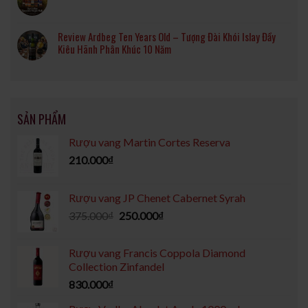
Review Ardbeg Ten Years Old – Tượng Đài Khói Islay Đầy
Kiêu Hãnh Phân Khúc 10 Năm
SẢN PHẨM
Rượu vang Martin Cortes Reserva
210.000
₫
Rượu vang JP Chenet Cabernet Syrah
375.000
₫
250.000
₫
Rượu vang Francis Coppola Diamond
Collection Zinfandel
830.000
₫