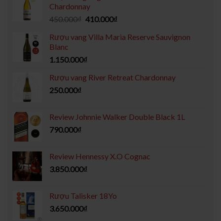
Chardonnay
450.000
₫
410.000
₫
Rượu vang Villa Maria Reserve Sauvignon
Blanc
1.150.000
₫
Rượu vang River Retreat Chardonnay
250.000
₫
Review Johnnie Walker Double Black 1L
790.000
₫
Review Hennessy X.O Cognac
3.850.000
₫
Rượu Talisker 18Yo
3.650.000
₫