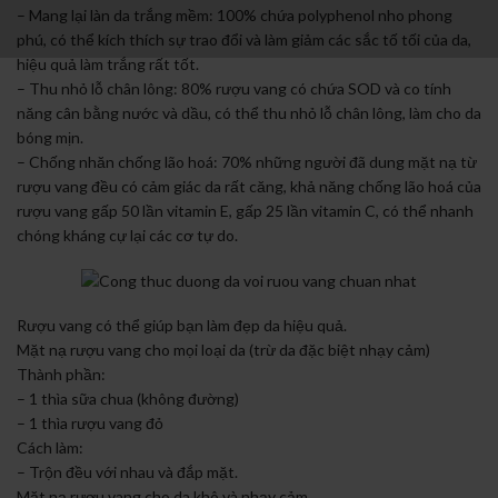
– Mang lại làn da trắng mềm: 100% chứa polyphenol nho phong
phú, có thể kích thích sự trao đổi và làm giảm các sắc tố tối của da,
hiệu quả làm trắng rất tốt.
– Thu nhỏ lỗ chân lông: 80% rượu vang có chứa SOD và co tính
năng cân bằng nước và dầu, có thể thu nhỏ lỗ chân lông, làm cho da
bóng mịn.
– Chống nhăn chống lão hoá: 70% những người đã dung mặt nạ từ
rượu vang đều có cảm giác da rất căng, khả năng chống lão hoá của
rượu vang gấp 50 lần vitamin E, gấp 25 lần vitamin C, có thể nhanh
chóng kháng cự lại các cơ tự do.
Rượu vang có thể giúp bạn làm đẹp da hiệu quả.
Mặt nạ rượu vang cho mọi loại da (trừ da đặc biệt nhạy cảm)
Thành phần:
– 1 thìa sữa chua (không đường)
– 1 thìa rượu vang đỏ
Cách làm:
– Trộn đều với nhau và đắp mặt.
Mặt nạ rượu vang cho da khô và nhạy cảm