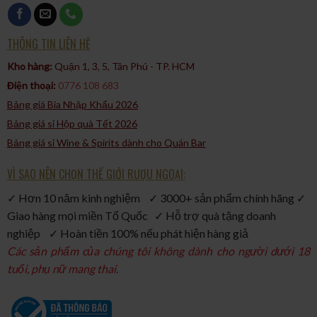
THÔNG TIN LIÊN HỆ
Kho hàng:
Quận 1, 3, 5, Tân Phú - TP. HCM​
Điện thoại:
0776 108 683
Bảng giá Bia Nhập Khẩu 2026
Bảng giá sỉ Hộp quà Tết 2026
Bảng giá sỉ Wine & Spirits dành cho Quán Bar
VÌ SAO NÊN CHỌN THẾ GIỚI RƯỢU NGOẠI:
✓ Hơn 10 năm kinh nghiệm ✓ 3000+ sản phẩm chính hãng ✓
Giao hàng mọi miền Tổ Quốc ✓ Hỗ trợ quà tặng doanh
nghiệp ✓ Hoàn tiền 100% nếu phát hiện hàng giả
Các sản phẩm của chúng tôi không dành cho người dưới 18
tuổi, phụ nữ mang thai.