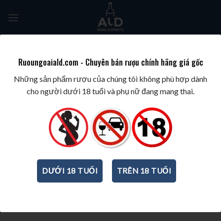
Skip
to
content
Tìm
kiếm:
Ruoungoaiald.com - Chuyên bán rượu chính hãng giá gốc
Những sản phẩm rượu của chúng tôi không phù hợp dành
BLOGS
,
KIẾN THỨC VỀ RƯỢU
cho người dưới 18 tuổi và phụ nữ đang mang thai.
GIÁ RƯỢU HENNESSY TẾT 2020
Posted on
29/12/2019
by
admin
DƯỚI 18 TUỔI
TRÊN 18 TUỔI