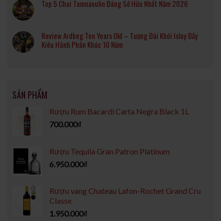
Top 5 Chai Tamnavulin Đáng Sở Hữu Nhất Năm 2026
Review Ardbeg Ten Years Old – Tượng Đài Khói Islay Đầy
Kiêu Hãnh Phân Khúc 10 Năm
SẢN PHẨM
Rượu Rum Bacardi Carta Negra Black 1L
700.000
₫
Rượu Tequila Gran Patron Platinum
6.950.000
₫
Rượu vang Chateau Lafon-Rochet Grand Cru
Classe
1.950.000
₫