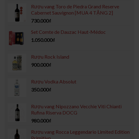
Rượu vang Toro de Piedra Grand Reserve
Cabernet Sauvignon [MUA 4 TẶNG 2]
730.000
₫
Set Comte de Dauzac Haut-Médoc
1.050.000
₫
Rượu Rock Island
900.000
₫
Rượu Vodka Absolut
350.000
₫
Rượu vang Nipozzano Vecchie Viti Chianti
Rufina Riserva DOCG
980.000
₫
Rượu vang Rocca Leggendario Limited Edition
Primitivo