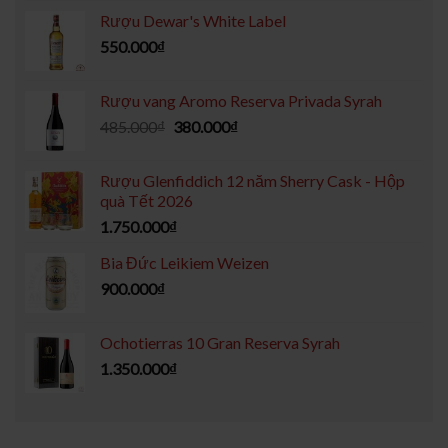
Rượu Dewar's White Label
550.000
₫
Rượu vang Aromo Reserva Privada Syrah
485.000
₫
380.000
₫
Rượu Glenfiddich 12 năm Sherry Cask - Hộp
quà Tết 2026
1.750.000
₫
Bia Đức Leikiem Weizen
900.000
₫
Ochotierras 10 Gran Reserva Syrah
1.350.000
₫