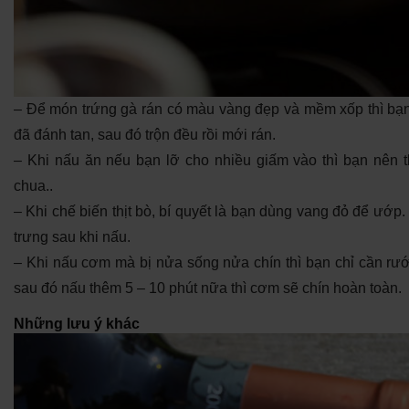
– Để món trứng gà rán có màu vàng đẹp và mềm xốp thì bạn 
đã đánh tan, sau đó trộn đều rồi mới rán.
– Khi nấu ăn nếu bạn lỡ cho nhiều giấm vào thì bạn nên t
chua..
– Khi chế biến thịt bò, bí quyết là bạn dùng vang đỏ để ướ
trưng sau khi nấu.
– Khi nấu cơm mà bị nửa sống nửa chín thì bạn chỉ cần rưới 
sau đó nấu thêm 5 – 10 phút nữa thì cơm sẽ chín hoàn toàn.
Những lưu ý khác