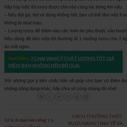
hấp hay luộc thì rượu được cho vào cùng lúc trong khi nấu.
– Nếu thịt gà, thịt vịt dùng không hết, bạn có thể tẩm một ít 
không bị nhạt màu.
– Lượng rượu để thêm vào các món ăn phụ thuộc vào hương
Nếu dùng để tẩm ướp thì thường là 1 muỗng rượu cho 1 kg
ăn mất ngon.
Xem thêm:
7 CHAI VANG Ý CHẤT LƯỢNG TỐT GIÁ
MỀM BẠN KHÔNG NÊN BỎ QUA.
Với những gợi ý trên chắc hẳn sẽ giúp cho bạn có thêm ki
những công dụng khác, hãy chia sẻ cùng chúng tôi nhé!
CÁCH THƯỞNG THỨC
12 lý do bạn nên uống 1 ly
RƯỢU VANG TINH TẾ VÀ
rượu vang mỗi ngày