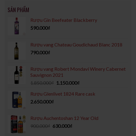
SẢN PHẨM
Rượu Gin Beefeater Blackberry
590.000
₫
Rượu vang Chateau Goudichaud Blanc 2018
790.000
₫
Rượu vang Robert Mondavi Winery Cabernet
Sauvignon 2021
1.850.000
₫
1.150.000
₫
Rượu Glenlivet 1824 Rare cask
2.650.000
₫
Rượu Auchentoshan 12 Year Old
900.000
₫
630.000
₫