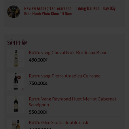
Review Ardbeg Ten Years Old – Tượng Đài Khói Islay Đầy
Kiêu Hãnh Phân Khúc 10 Năm
SẢN PHẨM
Rượu vang Cheval Noir Bordeaux Blanc
490.000
₫
Rượu vang Pierre Amadieu Cairanne
750.000
₫
Rượu Vang Raymond Huet Merlot Cabernet
Sauvignon
550.000
₫
Rượu Glen Scotia double cask