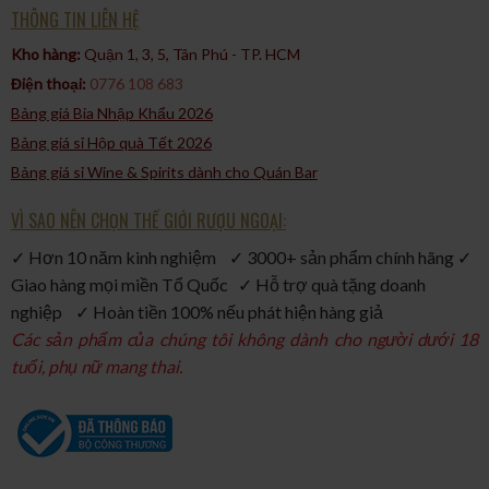
THÔNG TIN LIÊN HỆ
Kho hàng:
Quận 1, 3, 5, Tân Phú - TP. HCM​
Điện thoại:
0776 108 683
Bảng giá Bia Nhập Khẩu 2026
Bảng giá sỉ Hộp quà Tết 2026
Bảng giá sỉ Wine & Spirits dành cho Quán Bar
VÌ SAO NÊN CHỌN THẾ GIỚI RƯỢU NGOẠI:
✓ Hơn 10 năm kinh nghiệm ✓ 3000+ sản phẩm chính hãng ✓
Giao hàng mọi miền Tổ Quốc ✓ Hỗ trợ quà tặng doanh
nghiệp ✓ Hoàn tiền 100% nếu phát hiện hàng giả
Các sản phẩm của chúng tôi không dành cho người dưới 18
tuổi, phụ nữ mang thai.