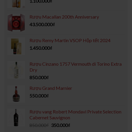
1.100.000
₫
Rượu Macallan 200th Anniversary
43.500.000
₫
Rượu Remy Martin VSOP Hộp tết 2024
1.450.000
₫
Rượu Cinzano 1757 Vermouth di Torino Extra
Dry
850.000
₫
Rượu Grand Marnier
550.000
₫
Rượu vang Robert Mondavi Private Selection
Cabernet Sauvignon
850.000
₫
350.000
₫