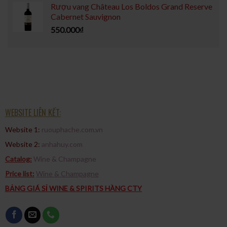
Rượu vang Château Los Boldos Grand Reserve
Cabernet Sauvignon
550.000
₫
WEBSITE LIÊN KẾT:
Website 1:
ruouphache.com.vn
Website 2:
anhahuy.com
Catalog:
Wine & Champagne
Price list:
Wine & Champagne
BẢNG GIÁ SỈ WINE & SPIRITS HÀNG CTY