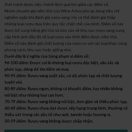
thời tránh được việc chênh lệch quá lớn giữa các điểm số.
Nhóm chuyên gia nếm thử của Wine Advocate áp dụng tiêu chí
nghiêm ngặt khi đánh giá rượu vang. Họ có thể đánh giá thấp
những loại rượu dựa trên quy tắc chặt chẽ của mình. Điểm số này
được bổ sung bằng ghi chú và báo cáo về khu vực rượu vang cung
cấp hình ảnh đầy đủ về loại rượu vào thời điểm được nếm thử.
Điểm số này đánh giá chất lượng của rượu so với các loại khác cùng
phong cách, khu vực hoặc giống nho.
Dưới đây là ý nghĩa của từng phạm vi điểm số:
96-100 điểm: Được coi là những loại rượu đặc biệt, sâu sắc và
phức tạp, đáng để tìm kiếm và mua.
90-95 điểm: Rượu vang xuất sắc, có độ phức tạp và chất lượng
tuyệt vời.
80-89 điểm: Rượu ngon, không có khuyết điểm, tuy nhiên không
nổi bật như những loại cao hơn.
70-79 điểm: Rượu vang không nổi bật, đơn giản và thiếu phức tạp.
60-69 điểm: Rượu chưa đạt được xếp hạng trung bình, thường có
thiếu sót trong các yếu tố như axit, tannin hoặc hương vị.
50-59 điểm: Rượu vang không được chấp nhận.