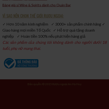
Bảng giá sỉ Wine & Spirits dành cho Quán Bar
VÌ SAO NÊN CHỌN THẾ GIỚI RƯỢU NGOẠI:
✓ Hơn 10 năm kinh nghiệm ✓ 3000+ sản phẩm chính hãng ✓
Giao hàng mọi miền Tổ Quốc ✓ Hỗ trợ quà tặng doanh
nghiệp ✓ Hoàn tiền 100% nếu phát hiện hàng giả
Các sản phẩm của chúng tôi không dành cho người dưới 18
tuổi, phụ nữ mang thai.
Bản quyền © 2015 Rượu ngoại An Hà Huy