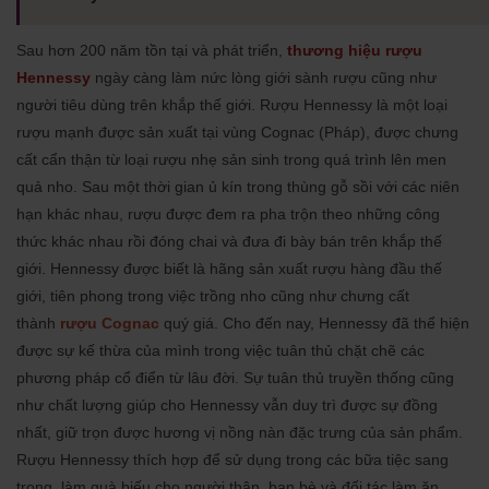
Sau hơn 200 năm tồn tại và phát triển,
thương hiệu rượu
Hennessy
ngày càng làm nức lòng giới sành rượu cũng như
người tiêu dùng trên khắp thế giới. Rượu Hennessy là một loại
rượu mạnh được sản xuất tại vùng Cognac (Pháp), được chưng
cất cẩn thận từ loại rượu nhẹ sản sinh trong quá trình lên men
quả nho. Sau một thời gian ủ kín trong thùng gỗ sồi với các niên
hạn khác nhau, rượu được đem ra pha trộn theo những công
thức khác nhau rồi đóng chai và đưa đi bày bán trên khắp thế
giới. Hennessy được biết là hãng sản xuất rượu hàng đầu thế
giới, tiên phong trong việc trồng nho cũng như chưng cất
thành
rượu Cognac
quý giá. Cho đến nay, Hennessy đã thể hiện
được sự kế thừa của mình trong việc tuân thủ chặt chẽ các
phương pháp cổ điển từ lâu đời. Sự tuân thủ truyền thống cũng
như chất lượng giúp cho Hennessy vẫn duy trì được sự đồng
nhất, giữ trọn được hương vị nồng nàn đặc trưng của sản phẩm.
Rượu Hennessy thích hợp để sử dụng trong các bữa tiệc sang
trọng, làm quà biếu cho người thân, bạn bè và đối tác làm ăn.