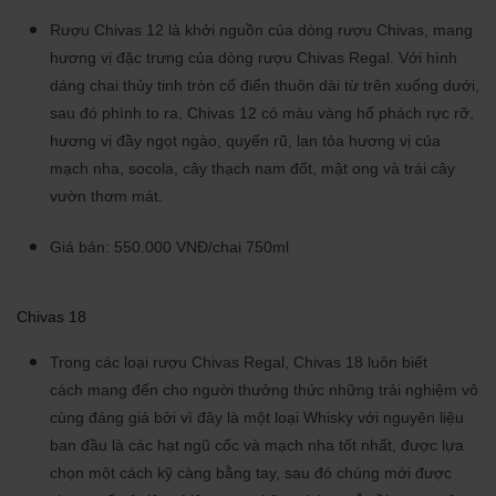
Rượu Chivas 12 là khởi nguồn của dòng rượu Chivas, mang
hương vị đặc trưng của dòng rượu Chivas Regal. Với hình
dáng chai thủy tinh tròn cổ điển thuôn dài từ trên xuống dưới,
sau đó phình to ra, Chivas 12 có màu vàng hổ phách rực rỡ,
hương vị đầy ngọt ngào, quyến rũ, lan tỏa hương vị của
mạch nha, socola, cây thạch nam đốt, mật ong và trái cây
vườn thơm mát.
Giá bán: 550.000 VNĐ/chai 750ml
Chivas 18
Trong các loại rượu Chivas Regal, Chivas 18 luôn biết
cách mang đến cho người thưởng thức những trải nghiệm vô
cùng đáng giá bởi vì đây là một loại Whisky với nguyên liệu
ban đầu là các hạt ngũ cốc và mạch nha tốt nhất, được lựa
chọn một cách kỹ càng bằng tay, sau đó chúng mới được