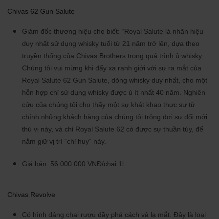
Chivas 62 Gun Salute
Giám đốc thương hiệu cho biết: “Royal Salute là nhãn hiệu
duy nhất sử dụng whisky tuổi từ 21 năm trở lên, dựa theo
truyền thống của Chivas Brothers trong quá trình ủ whisky.
Chúng tôi vui mừng khi đẩy xa ranh giới với sự ra mắt của
Royal Salute 62 Gun Salute, dòng whisky duy nhất, cho một
hỗn hợp chỉ sử dụng whisky được ủ ít nhất 40 năm. Nghiên
cứu của chúng tôi cho thấy một sự khát khao thực sự từ
chính những khách hàng của chúng tôi trông đợi sự đổi mới
thú vị này, và chỉ Royal Salute 62 có được sự thuần túy, để
nắm giữ vị trí “chỉ huy” này.
Giá bán: 56.000.000 VNĐ/chai 1l
Chivas Revolve
Có hình dáng chai rượu đầy phá cách và lạ mắt. Đây là loại