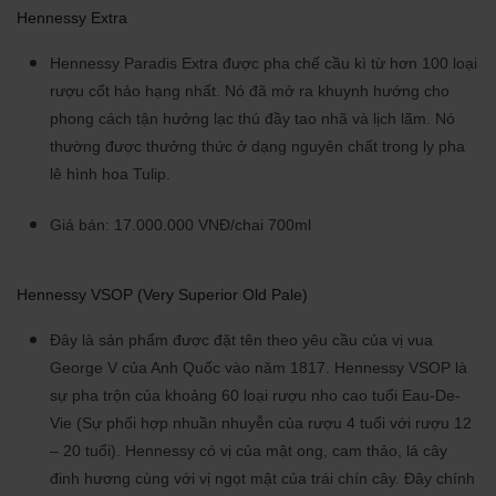
Hennessy Extra
Hennessy Paradis Extra được pha chế cầu kì từ hơn 100 loại
rượu cốt hảo hạng nhất. Nó đã mở ra khuynh hướng cho
phong cách tận hưởng lạc thú đầy tao nhã và lịch lãm. Nó
thường được thưởng thức ở dạng nguyên chất trong ly pha
lê hình hoa Tulip.
Giá bán: 17.000.000 VNĐ/chai 700ml
Hennessy VSOP (Very Superior Old Pale)
Đây là sản phẩm được đặt tên theo yêu cầu của vị vua
George V của Anh Quốc vào năm 1817. Hennessy VSOP là
sự pha trộn của khoảng 60 loại rượu nho cao tuổi Eau-De-
Vie (Sự phối hợp nhuần nhuyễn của rượu 4 tuổi với rượu 12
– 20 tuổi). Hennessy có vị của mật ong, cam thảo, lá cây
đinh hương cùng với vị ngọt mật của trái chín cây. Đây chính