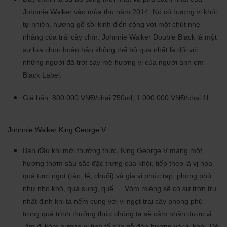
Johnnie Walker vào mùa thu năm 2014. Nó có hương vị khói
tự nhiên, hương gỗ sồi kinh điển cộng với một chút nhẹ
nhàng của trái cây chín. Johnnie Walker Double Black là một
sự lựa chọn hoàn hảo không thể bỏ qua nhất là đối với
những người đã trót say mê hương vị của người anh em
Black Label.
Giá bán: 800.000 VNĐ/chai 750ml; 1.000.000 VNĐ/chai 1l
Johnnie Walker King George V
Ban đầu khi mới thưởng thức, King George V mang một
hương thơm sâu sắc đặc trưng của khói, tiếp theo là vị hoa
quả tươi ngọt (táo, lê, chuối) và gia vị phức tạp, phong phú
như nho khô, quả sung, quế,… Vòm miệng sẽ có sự trơn tru
nhất định khi ta nếm cùng với vị ngọt trái cây phong phú
trong quá trình thưởng thức chúng ta sẽ cảm nhận được vị
ấm đi kèm hương vị tinh tế của gỗ đàn hương và vị khói. Đó