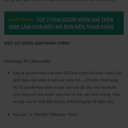
Xem thêm:
TOP 7 CHAI RƯỢU VANG GIÁ TRÊN
500K LÀM QUÀ BIẾU MÀ BẠN NÊN THAM KHẢO
MỘT SỐ DÒNG SẢN PHẨM CHÍNH:
Hennessy XO (Extra Old)
Đây là sự pha trộn của hơn 100 loại rượu cốt khác nhau (Sự
phối hợp của rượu 6 tuổi với rượu 12 – 20 tuổi). Hennessy
XO là sự kết hợp giữa vị cay cay của gỗ sồi, mùi da thuộc
mới cùng với mùi thơm của hoa và trái cây chín mọng. Mặc
dù giá của nó khá đắt nhưng chất lượng lại rất đảm bảo.
Giá bán: 3.700.000 VNĐ/chai 700ml