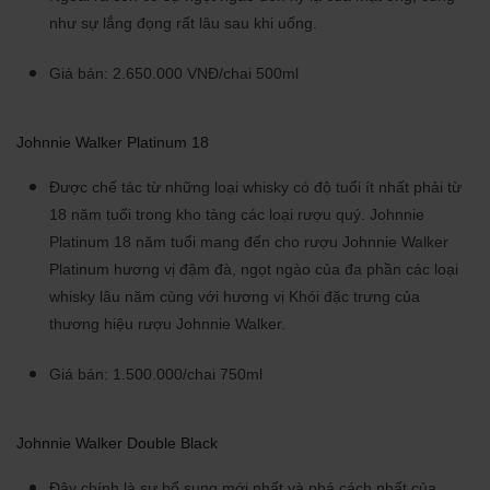
như sự lắng đọng rất lâu sau khi uống.
Giá bán: 2.650.000 VNĐ/chai 500ml
Johnnie Walker Platinum 18
Được chế tác từ những loại whisky có độ tuổi ít nhất phải từ
18 năm tuổi trong kho tàng các loại rượu quý. Johnnie
Platinum 18 năm tuổi mang đến cho rượu Johnnie Walker
Platinum hương vị đậm đà, ngọt ngào của đa phần các loại
whisky lâu năm cùng với hương vị Khói đặc trưng của
thương hiệu rượu Johnnie Walker.
Giá bán: 1.500.000/chai 750ml
Johnnie Walker Double Black
Đây chính là sự bổ sung mới nhất và phá cách nhất của