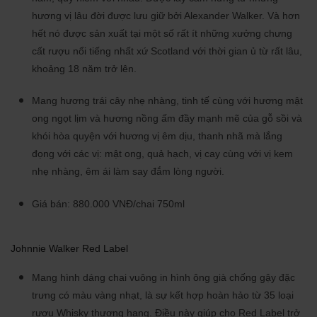
hương vị lâu đời được lưu giữ bởi Alexander Walker. Và hơn
hết nó được sản xuất tại một số rất ít những xưởng chưng
cất rượu nổi tiếng nhất xứ Scotland với thời gian ủ từ rất lâu,
khoảng 18 năm trở lên.
Mang hương trái cây nhẹ nhàng, tinh tế cùng với hương mật
ong ngọt lịm và hương nồng ấm đầy mạnh mẽ của gỗ sồi và
khói hòa quyện với hương vị êm dịu, thanh nhã mà lắng
đọng với các vị: mật ong, quả hạch, vị cay cùng với vị kem
nhẹ nhàng, êm ái làm say đắm lòng người.
Giá bán: 880.000 VNĐ/chai 750ml
Johnnie Walker Red Label
Mang hình dáng chai vuông in hình ông già chống gậy đặc
trưng có màu vàng nhạt, là sự kết hợp hoàn hảo từ 35 loại
rượu Whisky thượng hạng. Điều này giúp cho Red Label trở