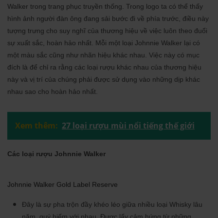
Walker trong trang phục truyền thống. Trong logo ta có thể thấy
hình ảnh người đàn ông đang sải bước đi về phía trước, điều này
tượng trưng cho suy nghĩ của thương hiệu về việc luôn theo đuổi
sự xuất sắc, hoàn hảo nhất. Mỗi một loại Johnnie Walker lại có
một màu sắc cũng như nhãn hiệu khác nhau. Việc này có mục
đích là để chỉ ra rằng các loại rượu khác nhau của thương hiệu
này và vị trí của chúng phải được sử dụng vào những dịp khác
nhau sao cho hoàn hảo nhất.
Xem thêm:
27 loại rượu mùi nổi tiếng thế giới
Các loại rượu Johnnie Walker
Johnnie Walker Gold Label Reserve
Đây là sự pha trộn đầy khéo léo giữa nhiều loại Whisky lâu
năm, quý hiếm với nhau. Được lấy cảm hứng từ những