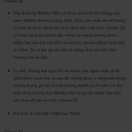
Chivas 25
Đây là dòng Whisky hiếm có được pha trộn từ những loại
rượu Whisky thượng hạng nhất, được sản xuất với số lượng
có hạn và được đánh số se-ri riêng trên mỗi chai. Chivas 25
có màu vàng hổ phách đặc trưng và mang hương thơm
nhiều lớp của trái cây khô và kẹo bơ, socola đắng cùng một
ít vị khó. Dư vị ấm áp kéo dài và đáng nhớ với một chút
hương mai và đào.
Cụ thể, những hạt ngũ cốc và mạch nha ngon nhất và tốt
nhất được chọn lựa và sau đó chúng được ủ riêng biệt trong
những thùng gỗ sồi có tuổi trưởng thành từ 25 năm trở lên,
cuối cùng những loại Whisky hảo hạng này được hòa trộn
với nhau để tạo ra rượu Chivas 25.
Giá bán: 6.100.000 VNĐ/chai 750ml