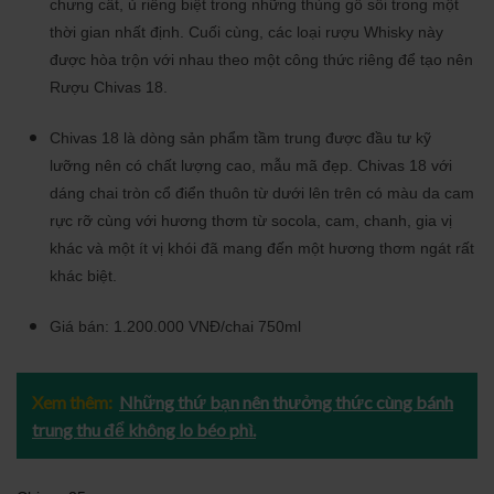
chưng cất, ủ riêng biệt trong những thùng gỗ sồi trong một
thời gian nhất định. Cuối cùng, các loại rượu Whisky này
được hòa trộn với nhau theo một công thức riêng để tạo nên
Rượu Chivas 18.
Chivas 18 là dòng sản phẩm tầm trung được đầu tư kỹ
lưỡng nên có chất lượng cao, mẫu mã đẹp. Chivas 18 với
dáng chai tròn cổ điển thuôn từ dưới lên trên có màu da cam
rực rỡ cùng với hương thơm từ socola, cam, chanh, gia vị
khác và một ít vị khói đã mang đến một hương thơm ngát rất
khác biệt.
Giá bán: 1.200.000 VNĐ/chai 750ml
Xem thêm:
Những thứ bạn nên thưởng thức cùng bánh
trung thu để không lo béo phì.