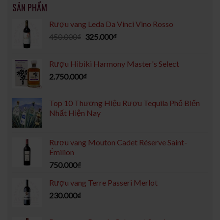
SẢN PHẨM
Rượu vang Leda Da Vinci Vino Rosso
450.000
₫
325.000
₫
Rượu Hibiki Harmony Master's Select
2.750.000
₫
Top 10 Thương Hiệu Rượu Tequila Phổ Biến
Nhất Hiện Nay
Rượu vang Mouton Cadet Réserve Saint-
Émilion
750.000
₫
Rượu vang Terre Passeri Merlot
230.000
₫