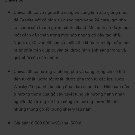
Chivas 38
Chivas 38 có vẻ ngoài thủ công vô cùng tinh xảo giống như
đá Granite với cổ bình sứ được nạm vàng 24 cara, gợi nhớ
tới chuôi của thanh gươm cổ Scotland. Mỗi bình sứ được bọc
một cách cẩn thận trong một hộp nhung đỏ đầy tao nhã.
Ngoài ra, Chivas 38 còn có thiết kế ổ khóa trên hộp, nắp mở
ra từ phía trên giúp truyền tải được hình ảnh sang trọng và
quý phái của sản phẩm.
Chivas 38 có hương vị phong phú và sang trọng chỉ có thể
đến từ chất lượng tốt nhất, được pha trộn từ các loại rượu
Whisky đã qua nhiều công đoạn lựa chọn tỉ mỉ. Đỉnh cao nằm
ở hương thơm của gỗ cây tuyết tùng và hương hạnh nhân
nghiền đặc trưng kết hợp cùng với hương thơm đến từ
những thùng gỗ sồi đựng sherry lâu năm.
Giá bán: 8.500.000 VNĐ/chai 500ml