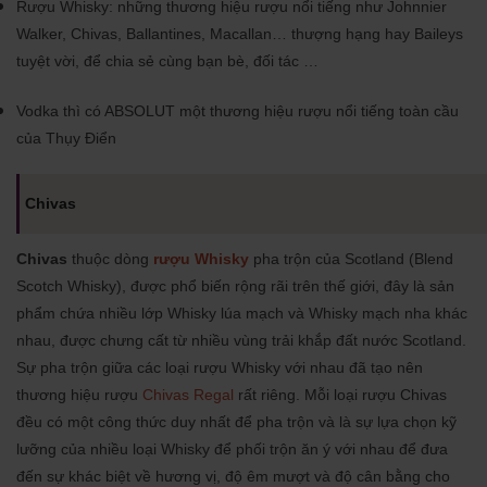
Rượu Whisky: những thương hiệu rượu nổi tiếng như Johnnier
Walker, Chivas, Ballantines, Macallan… thượng hạng hay Baileys
tuyệt vời, để chia sẻ cùng bạn bè, đối tác …
Vodka thì có ABSOLUT một thương hiệu rượu nổi tiếng toàn cầu
của Thụy Điển
Chivas
Chivas
thuộc dòng
rượu Whisky
pha trộn của Scotland (Blend
Scotch Whisky), được phổ biến rộng rãi trên thế giới, đây là sản
phẩm chứa nhiều lớp Whisky lúa mạch và Whisky mạch nha khác
nhau, được chưng cất từ nhiều vùng trải khắp đất nước Scotland.
Sự pha trộn giữa các loại rượu Whisky với nhau đã tạo nên
thương hiệu rượu
Chivas Regal
rất riêng. Mỗi loại rượu Chivas
đều có một công thức duy nhất để pha trộn và là sự lựa chọn kỹ
lưỡng của nhiều loại Whisky để phối trộn ăn ý với nhau để đưa
đến sự khác biệt về hương vị, độ êm mượt và độ cân bằng cho