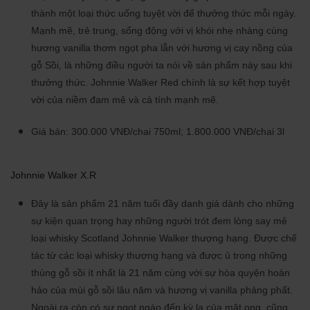
thành một loại thức uống tuyệt vời để thưởng thức mỗi ngày.
Mạnh mẽ, trẻ trung, sống động với vị khói nhẹ nhàng cùng
hương vanilla thơm ngọt pha lẫn với hương vị cay nồng của
gỗ Sồi, là những điều người ta nói về sản phẩm này sau khi
thưởng thức. Johnnie Walker Red chính là sự kết hợp tuyệt
vời của niềm đam mê và cá tính mạnh mẽ.
Giá bán: 300.000 VNĐ/chai 750ml; 1.800.000 VNĐ/chai 3l
Johnnie Walker X.R
Đây là sản phẩm 21 năm tuổi đầy danh giá dành cho những
sự kiện quan trọng hay những người trót đem lòng say mê
loại whisky Scotland Johnnie Walker thượng hạng. Được chế
tác từ các loại whisky thượng hạng và được ủ trong những
thùng gỗ sồi ít nhất là 21 năm cùng với sự hòa quyện hoàn
hảo của mùi gỗ sồi lâu năm và hương vị vanilla phảng phất.
Ngoài ra còn có sự ngọt ngào đến kỳ lạ của mật ong, cũng