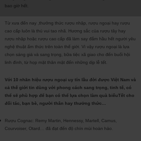
bao giờ hết.
Từ xưa đến nay ,thưởng thức rượu nhập, rượu ngoại hay rượu
cao cấp luôn là thú vui tao nhã. Hương sắc của rượu tây hay
rượu nhập hoặc rượu cao cấp đã làm say đắm hầu hết người yêu
nghệ thuật ẩm thức trên toàn thế giới. Vì vậy rượu ngoại là lựa
chọn sáng giá và sang trọng, bữa tiệc xã giao cho đến buổi hội
linh đình, từ họp mặt thân mật đến những dịp lễ tết.
Với 10 nhãn hiệu rượu ngoại uy tín lầu đời được Việt Nam và
cả thế giới tin dùng với phong cách s
ang trọng, tinh tế
, có
thể sẽ phù hợp để bạn có thể lựa chọn làm quà biếuTết cho
đối tác, bạn bè, người thân hay thưởng thức…
Rượu Cognac: Remy Martin, Hennessy, Martell, Camus,
Courvoiser, Otard… đã đạt đến độ chín mùi hoàn hảo.