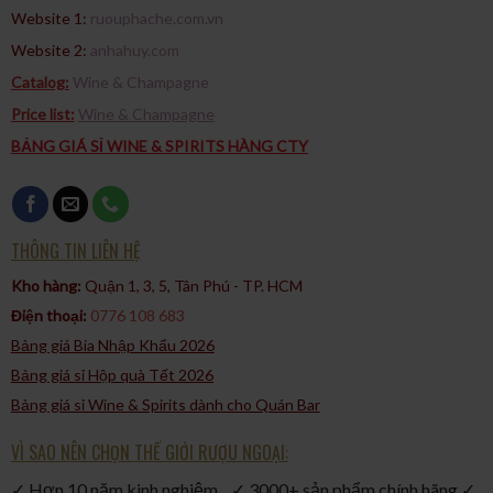
Website 1:
ruouphache.com.vn
Website 2:
anhahuy.com
Catalog:
Wine & Champagne
Price list:
Wine & Champagne
BẢNG GIÁ SỈ WINE & SPIRITS HÀNG CTY
THÔNG TIN LIÊN HỆ
Kho hàng:
Quận 1, 3, 5, Tân Phú - TP. HCM​
Điện thoại:
0776 108 683
Bảng giá Bia Nhập Khẩu 2026
Bảng giá sỉ Hộp quà Tết 2026
Bảng giá sỉ Wine & Spirits dành cho Quán Bar
VÌ SAO NÊN CHỌN THẾ GIỚI RƯỢU NGOẠI:
✓ Hơn 10 năm kinh nghiệm ✓ 3000+ sản phẩm chính hãng ✓