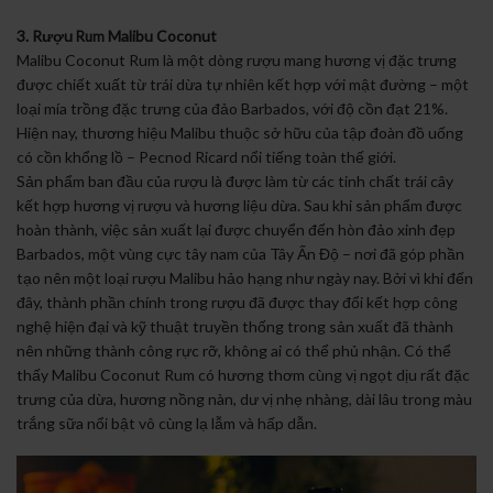
3. Rượu
Malibu Coconut
Rum
Malibu Coconut Rum là một dòng rượu mang hương vị đặc trưng
được chiết xuất từ trái dừa tự nhiên kết hợp với mật đường – một
loại mía trồng đặc trưng của đảo Barbados, với độ cồn đạt 21%.
Hiện nay, thương hiệu Malibu thuộc sở hữu của tập đoàn đồ uống
có cồn khổng lồ – Pecnod Ricard nổi tiếng toàn thế giới.
Sản phẩm ban đầu của rượu là được làm từ các tinh chất trái cây
kết hợp hương vị rượu và hương liệu dừa. Sau khi sản phẩm được
hoàn thành, việc sản xuất lại được chuyển đến hòn đảo xinh đẹp
Barbados, một vùng cực tây nam của Tây Ấn Độ – nơi đã góp phần
tạo nên một loại rượu Malibu hảo hạng như ngày nay. Bởi vì khi đến
đây, thành phần chính trong rượu đã được thay đổi kết hợp công
nghệ hiện đại và kỹ thuật truyền thống trong sản xuất đã thành
nên những thành công rực rỡ, không ai có thể phủ nhận. Có thể
thấy Malibu Coconut Rum có hương thơm cùng vị ngọt dịu rất đặc
trưng của dừa, hương nồng nàn, dư vị nhẹ nhàng, dài lâu trong màu
trắng sữa nổi bật vô cùng lạ lẫm và hấp dẫn.