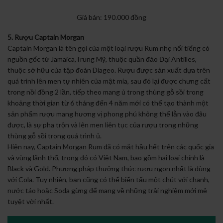
Giá bán: 190.000 đồng
5. Rượu Captain Morgan
Captain Morgan là tên gọi của một loại rượu Rum nhẹ nổi tiếng có
nguồn gốc từ Jamaica,Trung Mỹ, thuộc quần đảo Đại Antilles,
thuộc sở hữu của tập đoàn Diageo. Rượu được sản xuất dựa trên
quá trình lên men tự nhiên của mật mía, sau đó lại được chưng cất
trong nồi đồng 2 lần, tiếp theo mang ủ trong thùng gỗ sồi trong
khoảng thời gian từ 6 tháng đến 4 năm mới có thể tạo thành một
sản phẩm rượu mang hương vị phong phú không thể lẫn vào đâu
được, là sự pha trộn và lên men liên tục của rượu trong những
thùng gỗ sồi trong quá trình ủ.
Hiện nay, Captain Morgan Rum đã có mặt hầu hết trên các quốc gia
và vùng lãnh thổ, trong đó có Việt Nam, bao gồm hai loại chính là
Black và Gold. Phương pháp thưởng thức rượu ngon nhất là dùng
với Cola. Tuy nhiên, bạn cũng có thể biến tấu một chút với chanh,
nước táo hoặc Soda gừng để mang về những trải nghiệm mới mẻ
tuyệt vời nhất.