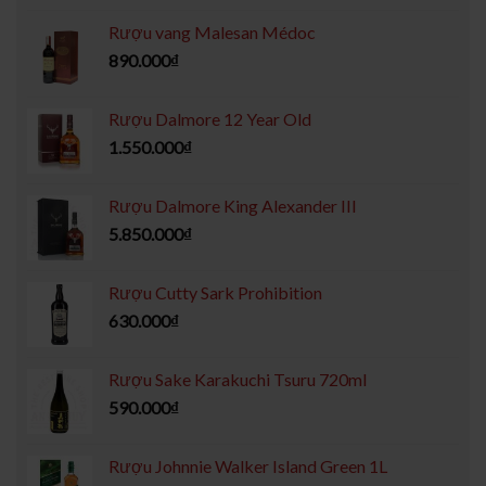
Rượu vang Malesan Médoc
890.000
₫
Rượu Dalmore 12 Year Old
1.550.000
₫
Rượu Dalmore King Alexander III
5.850.000
₫
Rượu Cutty Sark Prohibition
630.000
₫
Rượu Sake Karakuchi Tsuru 720ml
590.000
₫
Rượu Johnnie Walker Island Green 1L