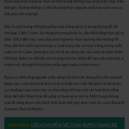
Rượu Bacardi Superior Rum là một trong những loại rượu bán chạy trên
thế giới. Không những có thể thưởng thức nguyên chất mà rượu còn có
thể pha chế cocktail.
Đây là một trong những loại Barcadi trắng được ủ trong thùng gỗ sồi
khoảng 3 đến 5 năm. Sử dụng phương pháp lọc đặc biệt bằng than gỗ từ
năm 1862 đến nay, rượu Bacardi Superior Rum dường như không hề
thay đổi tinh chất hay hương vị. Loại rượu này có màu trắng trong suốt,
xuất xứ từ Cuba, hương vị của nó là sự nồng nàn của vani và hạnh nhân
kết hợp thêm sự nổi bật của hương trái cây nhiệt đới tạo nên một mùi vị
mạnh mẽ, nhưng không kém phần ngọt ngào và êm mượt.
Rượu có thể uống nguyên chất, uống với đá hoặc dùng pha chế cocktail.
Ngày nay, rượu Bacardi được bán ở khắp nơi trên thế giới và rất được
ưa chuộng. Loại rượu này có khả năng kết hợp với các loại thức uống
khác để biến thành loại đồ uống có hương vị mới lạ. Một trong những
loại đồ uống được yêu thích trên toàn thế giới được làm từ rượu Bacardi
Superior Rum là Mojito.
Xem thêm:
CÂU CHUYỆN VỀ CHAI RƯỢU VANG RẺ