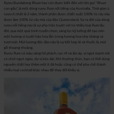
Rượu Bundaberg Rhum hay còn được biết đến với tên gọi “Rhum
con gấu”, là một dòng rượu Rum nổi tiếng của Australia. Thời gian ủ
rượu ít nhất là 2 năm, thành phần được chiết xuất 100% từ cây mía
được làm 100% từ cây mía của đảo Queensland. Sự ra đời của dòng
rượu nổi tiếng này là sự pha trộn tuyệt vời từ nhiều loại Rum lâu
đời, qua một quá trình tuyển chọn, sàng lọc kỹ lưỡng để tạo nên
một hương vị tuyệt hảo hòa lẫn trong hương hoa nhẹ nhàng và
tươi mát. Mùi hương độc đáo này là sự kết hợp lê và thuốc lá, mùi
gỗ thoang thoảng.
Rượu Rum có màu vàng hổ phách, rực rỡ và ấm áp, vị ngọt mạnh mẽ
có chút ngọt ngào, dư vị kéo dài. Khi thưởng thức, bạn có thể dùng
nguyên chất hay thêm một ít đá hoặc cũng có thể pha chế thành
nhiều loại cocktail khác nhau để thay đổi khẩu vị.