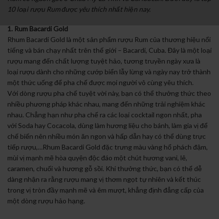
10 loại rượu Rum được yêu thích nhất hiện nay.
1. Rum Bacardi Gold
Rhum Bacardi Gold là một sản phẩm rượu Rum của thương hiệu nổi
tiếng và bán chạy nhất trên thế giới – Bacardi, Cuba. Đây là một loại
rượu mang đến chất lượng tuyệt hảo, tương truyền ngày xưa là
loại rượu dành cho những cướp biển lẫy lừng và ngày nay trở thành
một thức uống để pha chế được mọi người vô cùng yêu thích.
Với dòng rượu pha chế tuyệt vời này, bạn có thể thưởng thức theo
nhiều phương pháp khác nhau, mang đến những trải nghiệm khác
nhau. Chẳng hạn như pha chế ra các loại cocktail ngon nhất, pha
với Soda hay Cocacola, dùng làm hương liệu cho bánh, làm gia vị để
chế biến nên nhiều món ăn ngon và hấp dẫn hay có thể dùng trực
tiếp rượu,…Rhum Bacardi Gold đặc trưng màu vàng hổ phách đậm,
mùi vị mạnh mẽ hòa quyện độc đáo một chút hương vani, lê,
caramen, chuối và hương gỗ sồi. Khi thưởng thức, bạn có thể dễ
dàng nhận ra rằng rượu mang vị thơm ngọt tự nhiên và kết thúc
trong vị tròn đầy mạnh mẽ và êm mượt, khẳng định đẳng cấp của
một dòng rượu hảo hạng.