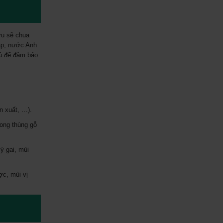
ợu sẽ chua
áp, nước Anh
đủ để đảm bảo
n xuất, …).
rong thùng gỗ
ý gai, mùi
ợc, mùi vị