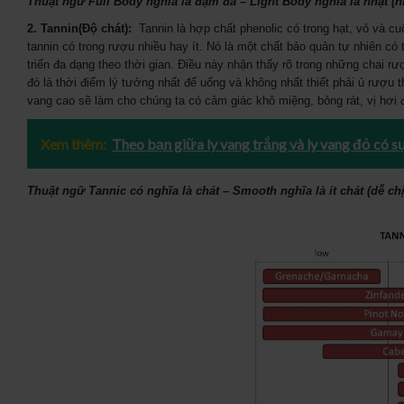
Thuật ngữ Full Body nghĩa là đậm đà – Light Body nghĩa là nhạt (
2. Tannin(Độ chát):
Tannin là hợp chất phenolic có trong hạt, vỏ và cu
tannin có trong rượu nhiều hay ít. Nó là một chất bảo quản tự nhiên c
triển đa dạng theo thời gian. Điều này nhận thấy rõ trong những chai rư
đó là thời điểm lý tưởng nhất để uống và không nhất thiết phải ủ rượu
vang cao sẽ làm cho chúng ta có cảm giác khô miệng, bỏng rát, vị hơi
Xem thêm:
Theo bạn giữa ly vang trắng và ly vang đỏ có sự
Thuật ngữ Tannic có nghĩa là chát – Smooth nghĩa là ít chát (dễ c