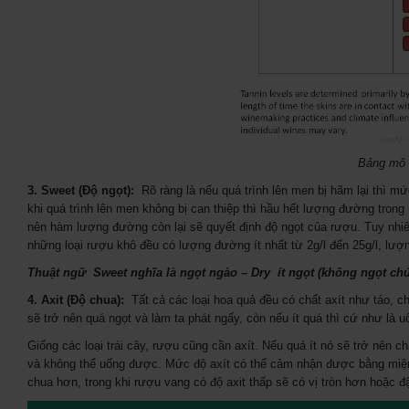
Bảng mô t
3. Sweet (Độ ngọt):
Rõ ràng là nếu quá trình lên men bị hãm lại thì m
khi quá trình lên men không bị can thiệp thì hầu hết lượng đường tron
nên hàm lượng đường còn lại sẽ quyết định độ ngọt của rượu. Tuy nhi
những loại rượu khô đều có lượng đường ít nhất từ 2g/l đến 25g/l, lư
Thuật ngữ Sweet nghĩa là ngọt ngào – Dry ít ngọt (không ngọt chú
4. Axit (Độ chua):
Tất cả các loại hoa quả đều có chất axít như táo, ch
sẽ trở nên quá ngọt và làm ta phát ngấy, còn nếu ít quá thì cứ như là u
Giống các loại trái cây, rượu cũng cần axít. Nếu quá ít nó sẽ trở nên c
và không thể uống được. Mức độ axít có thể cảm nhận được bằng miệng 
chua hơn, trong khi rượu vang có độ axit thấp sẽ có vị tròn hơn hoặc 