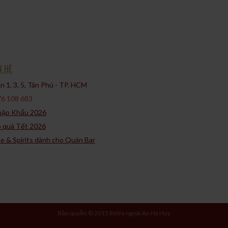
N HỆ
 1, 3, 5, Tân Phú - TP. HCM​
6 108 683
Nhập Khẩu 2026
p quà Tết 2026
ne & Spirits dành cho Quán Bar
Bản quyền © 2015 Rượu ngoại An Hà Huy