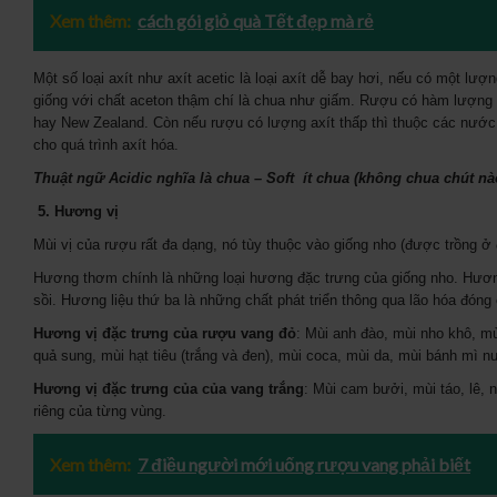
Xem thêm:
cách gói giỏ quà Tết đẹp mà rẻ
Một số loại axít như axít acetic là loại axít dễ bay hơi, nếu có một l
giống với chất aceton thậm chí là chua như giấm. Rượu có hàm lượng 
hay New Zealand. Còn nếu rượu có lượng axít thấp thì thuộc các nước 
cho quá trình axít hóa.
Thuật ngữ Acidic nghĩa là chua – Soft ít chua (không chua chút nà
5.
Hương vị
Mùi vị của rượu rất đa dạng, nó tùy thuộc vào giống nho (được trồng ở đ
Hương thơm chính là những loại hương đặc trưng của giống nho. Hương 
sồi. Hương liệu thứ ba là những chất phát triển thông qua lão hóa đóng 
Hương vị đặc trưng của rượu vang đỏ
: Mùi anh đào, mùi nho khô, mù
quả sung, mùi hạt tiêu (trắng và đen), mùi coca, mùi da, mùi bánh mì 
Hương vị đặc trưng của của vang trắng
: Mùi cam bưởi, mùi táo, lê, 
riêng của từng vùng.
Xem thêm:
7 điều người mới uống rượu vang phải biết