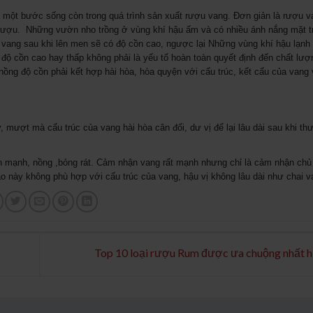
 một bước sống còn trong quá trình sản xuất rượu vang. Đơn giản là rượu v
 rượu. Những vườn nho trồng ở vùng khí hậu ấm và có nhiều ánh nắng mặt t
i vang sau khi lên men sẽ có độ cồn cao, ngược lại Những vùng khí hậu lạn
độ cồn cao hay thấp không phải là yếu tố hoàn toàn quyết định đến chất lư
 nồng độ cồn phải kết hợp hài hòa, hòa quyện với cấu trúc, kết cấu của van
mượt mà cấu trúc của vang hài hòa cân đối, dư vị để lại lâu dài sau khi th
n mạnh, nồng ,bỏng rát. Cảm nhận vang rất mạnh nhưng chỉ là cảm nhận chủ
ao này không phù hợp với cấu trúc của vang, hậu vị không lâu dài như chai v
Top 10 loại rượu Rum được ưa chuộng nhất h