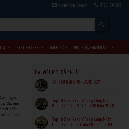
ruouphache.com.vn
0776 108 683
ITS
BEST SELLERS
BẢNG GIÁ SỈ
PHỤ KIỆN/KHUYẾN MÃI
BÀI VIẾT MỚI CẬP NHẬT
TẠI SAO NÊN CHỌN VANG ÚC?
đậm, ngọt,
Top 10 Chai Vang Ý Đáng Uống Nhất
cài đặt app
Phân Khúc 2 – 3 Triệu VNĐ Năm 2026
 biết chất
g và bấm nút
Top 10 Chai Vang Ý Đáng Uống Nhất
Phân Khúc 1 – 2 Triệu VNĐ Năm 2026