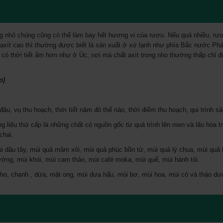
ượng nhỏ chúng cũng có thể làm bay hết hương vị của rượu. Nếu quá nhiều, rư
axít cao thì thường được biết là sản xuất ở xứ lạnh như phía Bắc nước Ph
có thời tiết ấm hơn như ở Úc, nơi mà chất axít trong nho thường thấp chỉ 
o)
âu, vụ thu hoạch, thời tiết năm đó thế nào, thời điểm thu hoạch, qui trình sả
liệu thứ cấp là những chất có nguồn gốc từ quá trình lên men và lão hóa t
chai.
i dâu tây, mùi quả mâm xôi, mùi quả phúc bồn tử, mùi quả lý chua, mùi quả l
nướng, mùi khói, mùi cam thảo, mùi café moka, mùi quế, mùi hành tỏi.
nho, chanh , dứa, mật ong, mùi dưa hấu, mùi bơ, mùi hoa, mùi cỏ và thảo dư