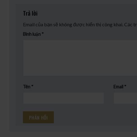
Trả lời
Email của bạn sẽ không được hiển thị công khai.
Các t
Bình luận
*
Tên
*
Email
*