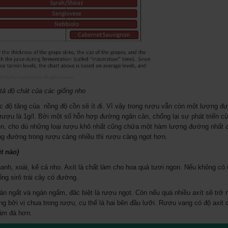
ả độ chát của các giống nho
ức độ tăng của nồng độ cồn sẽ ít đi. Vì vậy trong rượu vẫn còn một lượng đ
g rượu là 1g/l. Bởi một số hỗn hợp đường ngăn cản, chống lại sự phát triển 
ên, cho dù những loại rượu khô nhất cũng chứa một hàm lượng đường nhất đ
ợng đường trong rượu càng nhiều thì rượu càng ngọt hơn.
t nào)
anh, xoài, kể cả nho. Axít là chất làm cho hoa quả tươi ngon. Nếu không có n
ống sirô trái cây có đường.
hán ngất và ngán ngẩm, đăc biệt là rượu ngọt. Còn nếu quá nhiều axít sẽ trở 
bởi vị chua trong rượu, cụ thể là hai bên đầu lưỡi. Rượu vang có độ axit c
đậm đà hơn.