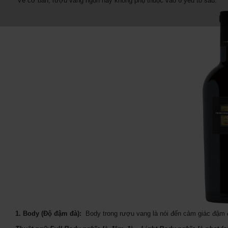
Về cơ bản, rượu vang ngon hay không phụ thuộc vào 6 yếu tố sau:
1. Body (Độ đậm đà):
Body trong rượu vang là nói đến cảm giác đậm đ