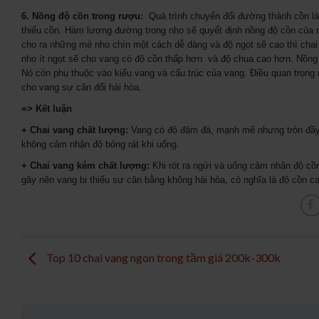
6. Nồng độ cồn trong rượu:
Quá trình chuyển đổi đường thành cồn là
thiếu cồn. Hàm lượng đường trong nho sẽ quyết định nồng độ cồn của
cho ra những mẻ nho chín một cách dễ dàng và độ ngọt sẽ cao thì cha
nho ít ngọt sẽ cho vang có độ cồn thấp hơn và độ chua cao hơn. Nồng 
Nó còn phụ thuộc vào kiểu vang và cấu trúc của vang. Điều quan trọng
cho vang sự cân đối hài hòa.
=> Kết luận
+ Chai vang chất lượng:
Vang có độ đậm đà, mạnh mẽ nhưng tròn đầy, 
không cảm nhận độ bỏng rát khi uống.
+ Chai vang kém chất lượng:
Khi rót ra ngửi và uống cảm nhận độ cồ
gây nên vang bị thiếu sự cân bằng không hài hòa, có nghĩa là độ cồn c
Top 10 chai vang ngon trong tầm giá 200k-300k