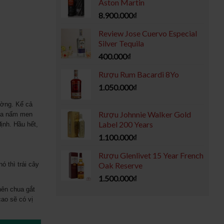
Aston Martin
8.900.000
₫
Review Jose Cuervo Especial
Silver Tequila
400.000
₫
Rượu Rum Bacardi 8Yo
1.050.000
₫
ường. Kể cả
Rượu Johnnie Walker Gold
của nấm men
Label 200 Years
ịnh. Hầu hết,
1.100.000
₫
Rượu Glenlivet 15 Year French
ó thì trái cây
Oak Reserve
1.500.000
₫
nên chua gắt
ao sẽ có vị