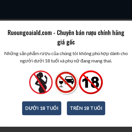
Ruoungoaiald.com - Chuyên bán rượu chính hãng
giá gốc
SKY
COGNAC/BRANDY
WINE/BIA/SAKE/SOJU
BEST WINES & SPIR
Những sản phẩm rượu của chúng tôi không phù hợp dành cho
người dưới 18 tuổi và phụ nữ đang mang thai.
 phù hợp nhất với khẩu vị của bạn?
cảm nhận về rượu vang ngon khác nhau. Cho dù bạn thích hương vị tinh tế, 
yêu thích. Muốn chọn được một chai rượu vang hợp gu trước hết bạn cần phải 
DƯỚI 18 TUỔI
TRÊN 18 TUỔI
le Store hoặc Google Play gõ Vivino, sau đó cài app này vào điện thoại. Muốn
 đó hướng ống kính trong app sao cho bao trọn nhãn dán của chai rượu van
n giá tiền, các nhận xét, đánh giá về chai rượu bạn muốn kiểm tra.