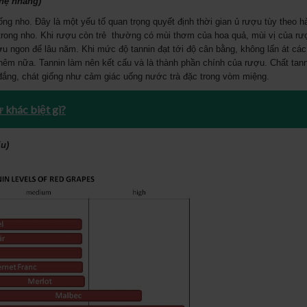
nhẹ nhàng)
ống nho. Đây là một yếu tố quan trọng quyết định thời gian ủ rượu tùy theo 
ó trong nho. Khi rượu còn trẻ thường có mùi thơm của hoa quả, mùi vị của rư
ợu ngon để lâu năm. Khi mức độ tannin đạt tới độ cân bằng, không lấn át các 
 thêm nữa. Tannin làm nên kết cấu và là thành phần chính của rượu. Chất tan
 đắng, chát giống như cảm giác uống nước trà đặc trong vòm miệng.
 khác biệt gì?
hịu)