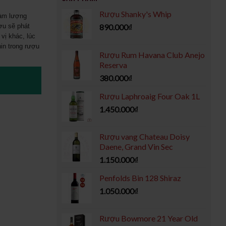
Rượu Shanky's Whip
hàm lượng
ợu sẽ phát
890.000
₫
vị khác, lúc
nin trong rượu
Rượu Rum Havana Club Anejo
Reserva
380.000
₫
Rượu Laphroaig Four Oak 1L
1.450.000
₫
Rượu vang Chateau Doisy
Daene, Grand Vin Sec
1.150.000
₫
Penfolds Bin 128 Shiraz
1.050.000
₫
Rượu Bowmore 21 Year Old