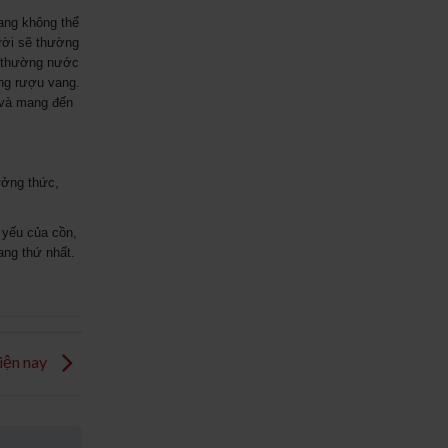
ang không thể
rời sẽ thường
h thường nước
ợng rượu vang.
g và mang đến
ưởng thức,
 yếu của cồn,
ang thứ nhất.
iện nay