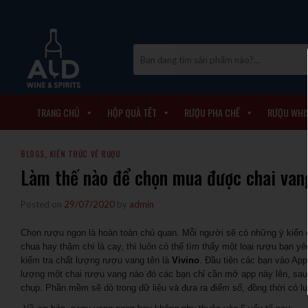
Skip
to
content
Tìm
kiếm:
TRANG CHỦ
HỘP QUÀ TẾT
RƯỢU PHA CHẾ
RƯỢU WHI
BLOGS
,
KIẾN THỨC VỀ RƯỢU
Làm thế nào để chọn mua được chai vang
Posted on
29/07/2020
by
admin
Chọn rượu ngon là hoàn toàn chủ quan. Mỗi người sẽ có những ý kiến 
chua hay thậm chí là cay, thì luôn có thể tìm thấy một loại rượu bạn 
kiểm tra chất lượng rượu vang tên là
Vivino
. Đầu tiên các bạn vào App
lượng một chai rượu vang nào đó các bạn chỉ cần mở app này lên, sau
chụp. Phần mềm sẽ dò trong dữ liệu và đưa ra điểm số, đồng thời có luô