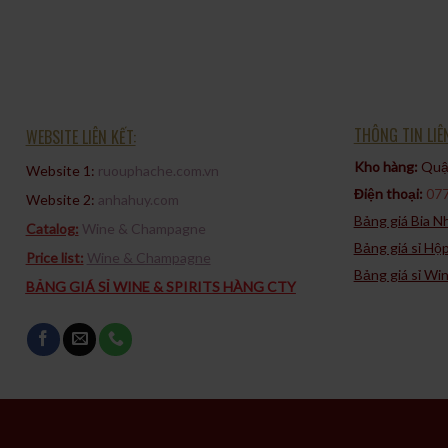
THÔNG TIN LIÊ
WEBSITE LIÊN KẾT:
Kho hàng:
Quận
Website 1:
ruouphache.com.vn
Điện thoại:
077
Website 2:
anhahuy.com
Bảng giá Bia 
Catalog:
Wine & Champagne
Bảng giá sỉ Hộ
Price list:
Wine & Champagne
Bảng giá sỉ Wi
BẢNG GIÁ SỈ WINE & SPIRITS HÀNG CTY