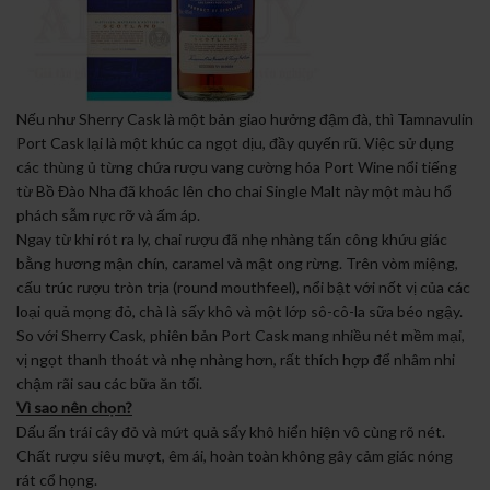
Nếu như Sherry Cask là một bản giao hưởng đậm đà, thì Tamnavulin
Port Cask lại là một khúc ca ngọt dịu, đầy quyến rũ. Việc sử dụng
các thùng ủ từng chứa rượu vang cường hóa Port Wine nổi tiếng
từ Bồ Đào Nha đã khoác lên cho chai Single Malt này một màu hổ
phách sẫm rực rỡ và ấm áp.
Ngay từ khi rót ra ly, chai rượu đã nhẹ nhàng tấn công khứu giác
bằng hương mận chín, caramel và mật ong rừng. Trên vòm miệng,
cấu trúc rượu tròn trịa (round mouthfeel), nổi bật với nốt vị của các
loại quả mọng đỏ, chà là sấy khô và một lớp sô-cô-la sữa béo ngậy.
So với Sherry Cask, phiên bản Port Cask mang nhiều nét mềm mại,
vị ngọt thanh thoát và nhẹ nhàng hơn, rất thích hợp để nhâm nhi
chậm rãi sau các bữa ăn tối.
Vì sao nên chọn?
Dấu ấn trái cây đỏ và mứt quả sấy khô hiển hiện vô cùng rõ nét.
Chất rượu siêu mượt, êm ái, hoàn toàn không gây cảm giác nóng
rát cổ họng.