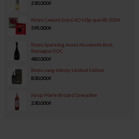
230.000
₫
Rượu Celeste Extra XO Hộp quà tết 2024
595.000
₫
Rượu Sparkling Austo Novebolle Brut,
Romagna DOC
480.000
₫
Rượu vang Infinity Limited Edition
830.000
₫
Syrup Marie Brizard Grenadine
230.000
₫