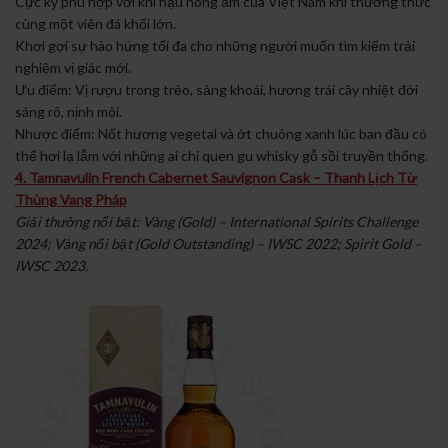
Cực kỳ phù hợp với khí hậu nóng ẩm của Việt Nam khi thưởng thức
cùng một viên đá khối lớn.
Khơi gợi sự hào hứng tối đa cho những người muốn tìm kiếm trải
nghiệm vị giác mới.
Ưu điểm: Vị rượu trong trẻo, sảng khoái, hương trái cây nhiệt đới
sáng rõ, nịnh môi.
Nhược điểm: Nốt hương vegetal và ớt chuông xanh lúc ban đầu có
thể hơi lạ lẫm với những ai chỉ quen gu whisky gỗ sồi truyền thống.
4. Tamnavulin French Cabernet Sauvignon Cask – Thanh Lịch Từ
Thùng Vang Pháp
Giải thưởng nổi bật: Vàng (Gold) – International Spirits Challenge
2024; Vàng nổi bật (Gold Outstanding) – IWSC 2022; Spirit Gold –
IWSC 2023.