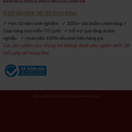
Bảng giá sỉ Wine & Spirits dành cho Quán Bar
VÌ SAO NÊN CHỌN THẾ GIỚI RƯỢU NGOẠI:
✓ Hơn 10 năm kinh nghiệm ✓ 3000+ sản phẩm chính hãng ✓
Giao hàng mọi miền Tổ Quốc ✓ Hỗ trợ quà tặng doanh
nghiệp ✓ Hoàn tiền 100% nếu phát hiện hàng giả
Các sản phẩm của chúng tôi không dành cho người dưới 18
tuổi, phụ nữ mang thai.
Bản quyền © 2015 Rượu ngoại An Hà Huy