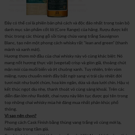
Đây có thể coi là phiên bản phá cách và độc đáo nhất trong toàn bộ
danh mục sản phẩm cốt lõi (Core Range) của hãng. Rượu được kết
thúc trong các thùng gỗ sồi từng chứa vang trắng Sauvignon
Blanc, tạo nên một phong cách whisky rất “lean and green” (thanh
mảnh và xanh mát).
Hương thơm mở đầu của chai whisky này vô cùng khác biệt: Nó
mang nốt hương thực vật (vegetal) crisp và giòn giã, thoảng chút
mặn mòi của muối biển và ớt chuông xanh. Tuy nhiên, trên vòm
miệng, rượu chuyển mình đầy bất ngờ sang vị trái cây nhiệt đới
tươi mát như bưởi chùm, hoa kim ngân, dứa và dưa lưới chín. Hậu vị
kết thúc ngọt dịu nhẹ, thanh thoát vô cùng sảng khoái. Trên các
diễn đàn lớn như Reddit, chai rượu này liên tục được gọi tên trong
top những chai whisky mùa hè đáng mua nhất phân khúc phổ
thông.
Vì sao nên chọn?
Phong cách Cask Finish bằng thùng vang trắng vô cùng mới lạ,
hiếm gặp trong tầm giá.