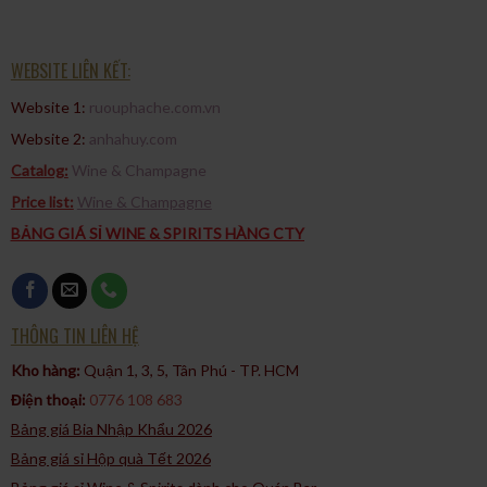
WEBSITE LIÊN KẾT:
Website 1:
ruouphache.com.vn
Website 2:
anhahuy.com
Catalog:
Wine & Champagne
Price list:
Wine & Champagne
BẢNG GIÁ SỈ WINE & SPIRITS HÀNG CTY
THÔNG TIN LIÊN HỆ
Kho hàng:
Quận 1, 3, 5, Tân Phú - TP. HCM​
Điện thoại:
0776 108 683
Bảng giá Bia Nhập Khẩu 2026
Bảng giá sỉ Hộp quà Tết 2026