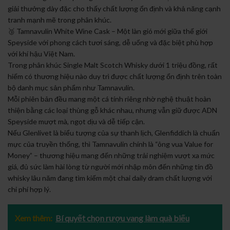
giải thưởng dày đặc cho thấy chất lượng ổn định và khả năng cạnh
tranh mạnh mẽ trong phân khúc.
🥉 Tamnavulin White Wine Cask – Một làn gió mới giữa thế giới
Speyside với phong cách tươi sáng, dễ uống và đặc biệt phù hợp
với khí hậu Việt Nam.
Trong phân khúc Single Malt Scotch Whisky dưới 1 triệu đồng, rất
hiếm có thương hiệu nào duy trì được chất lượng ổn định trên toàn
bộ danh mục sản phẩm như Tamnavulin.
Mỗi phiên bản đều mang một cá tính riêng nhờ nghệ thuật hoàn
thiện bằng các loại thùng gỗ khác nhau, nhưng vẫn giữ được ADN
Speyside mượt mà, ngọt dịu và dễ tiếp cận.
Nếu Glenlivet là biểu tượng của sự thanh lịch, Glenfiddich là chuẩn
mực của truyền thống, thì Tamnavulin chính là “ông vua Value for
Money” – thương hiệu mang đến những trải nghiệm vượt xa mức
giá, đủ sức làm hài lòng từ người mới nhập môn đến những tín đồ
whisky lâu năm đang tìm kiếm một chai daily dram chất lượng với
chi phí hợp lý.
Xem thêm:
Bí quyết chọn rượu vang làm quà biếu