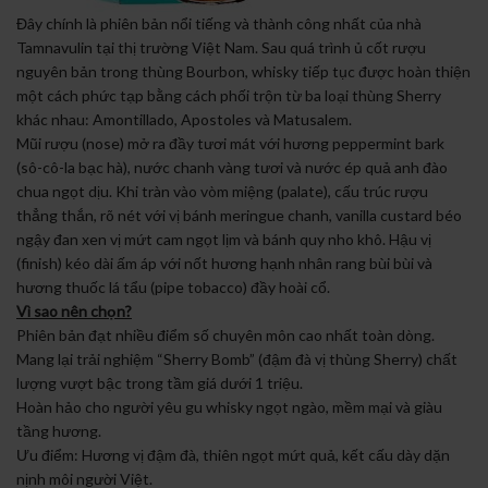
Đây chính là phiên bản nổi tiếng và thành công nhất của nhà
Tamnavulin tại thị trường Việt Nam. Sau quá trình ủ cốt rượu
nguyên bản trong thùng Bourbon, whisky tiếp tục được hoàn thiện
một cách phức tạp bằng cách phối trộn từ ba loại thùng Sherry
khác nhau: Amontillado, Apostoles và Matusalem.
Mũi rượu (nose) mở ra đầy tươi mát với hương peppermint bark
(sô-cô-la bạc hà), nước chanh vàng tươi và nước ép quả anh đào
chua ngọt dịu. Khi tràn vào vòm miệng (palate), cấu trúc rượu
thẳng thắn, rõ nét với vị bánh meringue chanh, vanilla custard béo
ngậy đan xen vị mứt cam ngọt lịm và bánh quy nho khô. Hậu vị
(finish) kéo dài ấm áp với nốt hương hạnh nhân rang bùi bùi và
hương thuốc lá tẩu (pipe tobacco) đầy hoài cổ.
Vì sao nên chọn?
Phiên bản đạt nhiều điểm số chuyên môn cao nhất toàn dòng.
Mang lại trải nghiệm “Sherry Bomb” (đậm đà vị thùng Sherry) chất
lượng vượt bậc trong tầm giá dưới 1 triệu.
Hoàn hảo cho người yêu gu whisky ngọt ngào, mềm mại và giàu
tầng hương.
Ưu điểm: Hương vị đậm đà, thiên ngọt mứt quả, kết cấu dày dặn
nịnh môi người Việt.