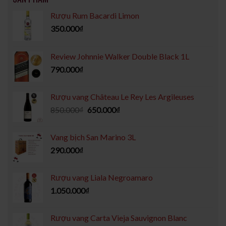
Rượu Rum Bacardi Limon
350.000
₫
Review Johnnie Walker Double Black 1L
790.000
₫
Rượu vang Château Le Rey Les Argileuses
850.000
₫
650.000
₫
Vang bịch San Marino 3L
290.000
₫
Rượu vang Liala Negroamaro
1.050.000
₫
Rượu vang Carta Vieja Sauvignon Blanc