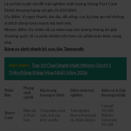
Là cơ hội tuyệt vời để trải nghiệm chất lượng thùng Port Cask
Finish thượng hạng với giá chỉ 650.000₫.
Ưu điểm: Vị ngọt thanh, êm dịu, dễ uống, cực kỳ hợp gu với những
ai thích dòng rượu mượt mà nịnh môi.
Nhược điểm: Do thiên về sự mềm mại nên lượng thông tin giải
thưởng quốc tế có phần khiêm tốn hơn các phiên bản khác cùng
nhà.
Bảng so sánh nhanh bộ sưu tập Tamnavulin
Xem thêm:
Top 10 Chai Single Malt Whisky Dưới 1
Triệu Đồng Đáng Mua Nhất Năm 2026
Phong
Phiên
Đặc trưng
Điểm nhấn trải
Điểm số & Giải
cách
Bản
hương vị chính
nghiệm
thưởng nổi bật
cốt lõi
Falstaff
Đậm đà
Chocolate, mứt
Trải nghiệm
92/100,
Sherry
& Phức
cam, trái cây
Sherry Bomb giá
Whisky
Cask
hợp
khô, vanilla
rẻ, nhiều tầng vị
Advocate
91/100