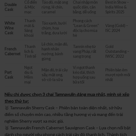
Cổ điển
Táo đỏ, mật ong
Chai nhập môn
Best in Show –
Double
& Mộc
rừng, lê chín,
quốc dân, cân
India Wine &
Cask
mạc
caramel
bằng, dễ uống
Spirits 2025
Thanh
Phong cách
White
Táo xanh, bưởi
mát &
“Lean & Green”
Vàng (Gold) –
Wine
chùm, hoa
Sảng
độc lạ cho mùa
ISC 2024
Cask
trắng, dưa lưới
khoái
hè
Lê chín, mận đỏ,
Thanh
Tannin nhẹ từ
Gold
French
hạnh nhân
lịch &
vang Pháp, rất
Outstanding –
Cabernet
nướng, bánh
Tinh tế
sang trọng
IWSC 2022
gừng
Ngọt
Vị ngọt thanh
Mận đỏ, trái cây
Phiên bản êm
Port
dịu &
kéo dài, thích
sấy, mật ong,
mượt nịnh môi
Cask
Mềm
hợp uống sau
sô-cô-la sữa
nhất
mại
bữa tối
Nếu chỉ được chọn 3 chai Tamnavulin đáng mua nhất, mình sẽ xếp
theo thứ tự:
🥇 Tamnavulin Sherry Cask – Phiên bản toàn diện nhất, sở hữu
điểm số chuyên môn cao, nhiều tầng hương vị và mang đến trải
nghiệm Sherry vượt xa mức giá.
🥈 Tamnavulin French Cabernet Sauvignon Cask – Lựa chọn nổi bật
dành cho người yêu phong cách trái cây đỏ thanh lịch. Thành tích