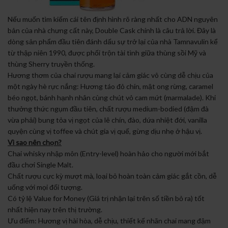
Nếu muốn tìm kiếm cái tên định hình rõ ràng nhất cho ADN nguyên
bản của nhà chưng cất này, Double Cask chính là câu trả lời. Đây là
dòng sản phẩm đầu tiên đánh dấu sự trở lại của nhà Tamnavulin kể
từ thập niên 1990, được phối trộn tài tình giữa thùng sồi Mỹ và
thùng Sherry truyền thống.
Hương thơm của chai rượu mang lại cảm giác vô cùng dễ chịu của
một ngày hè rực nắng: Hương táo đỏ chín, mật ong rừng, caramel
béo ngọt, bánh hạnh nhân cùng chút vỏ cam mứt (marmalade). Khi
thưởng thức ngụm đầu tiên, chất rượu medium-bodied (đậm đà
vừa phải) bung tỏa vị ngọt của lê chín, đào, dứa nhiệt đới, vanilla
quyện cùng vị toffee và chút gia vị quế, gừng dịu nhẹ ở hậu vị.
Vì sao nên chọn?
Chai whisky nhập môn (Entry-level) hoàn hảo cho người mới bắt
đầu chơi Single Malt.
Chất rượu cực kỳ mượt mà, loại bỏ hoàn toàn cảm giác gắt cồn, dễ
uống với mọi đối tượng.
Có tỷ lệ Value for Money (Giá trị nhận lại trên số tiền bỏ ra) tốt
nhất hiện nay trên thị trường.
Ưu điểm: Hương vị hài hòa, dễ chịu, thiết kế nhãn chai mang đậm