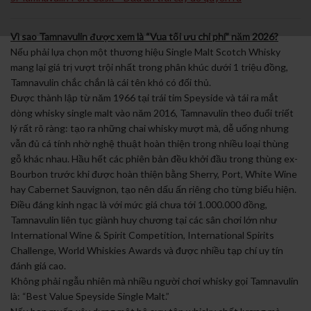
Vì sao Tamnavulin được xem là “Vua tối ưu chi phí” năm 2026?
Nếu phải lựa chọn một thương hiệu Single Malt Scotch Whisky
mang lại giá trị vượt trội nhất trong phân khúc dưới 1 triệu đồng,
Tamnavulin chắc chắn là cái tên khó có đối thủ.
Được thành lập từ năm 1966 tại trái tim Speyside và tái ra mắt
dòng whisky single malt vào năm 2016, Tamnavulin theo đuổi triết
lý rất rõ ràng: tạo ra những chai whisky mượt mà, dễ uống nhưng
vẫn đủ cá tính nhờ nghệ thuật hoàn thiện trong nhiều loại thùng
gỗ khác nhau. Hầu hết các phiên bản đều khởi đầu trong thùng ex-
Bourbon trước khi được hoàn thiện bằng Sherry, Port, White Wine
hay Cabernet Sauvignon, tạo nên dấu ấn riêng cho từng biểu hiện.
Điều đáng kinh ngạc là với mức giá chưa tới 1.000.000 đồng,
Tamnavulin liên tục giành huy chương tại các sân chơi lớn như
International Wine & Spirit Competition, International Spirits
Challenge, World Whiskies Awards và được nhiều tạp chí uy tín
đánh giá cao.
Không phải ngẫu nhiên mà nhiều người chơi whisky gọi Tamnavulin
là: “Best Value Speyside Single Malt.”