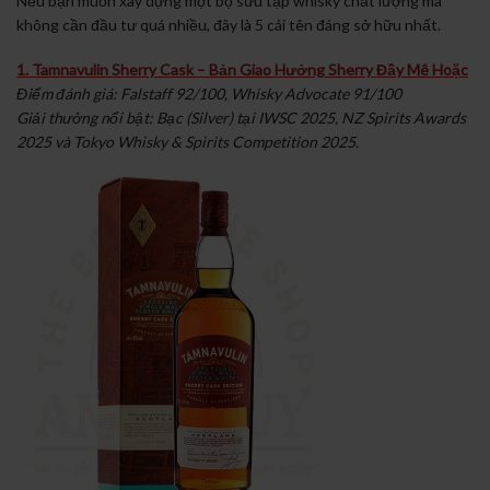
Nếu bạn muốn xây dựng một bộ sưu tập whisky chất lượng mà
không cần đầu tư quá nhiều, đây là 5 cái tên đáng sở hữu nhất.
1. Tamnavulin Sherry Cask – Bản Giao Hưởng Sherry Đầy Mê Hoặc
Điểm đánh giá: Falstaff 92/100, Whisky Advocate 91/100
Giải thưởng nổi bật: Bạc (Silver) tại IWSC 2025, NZ Spirits Awards
2025 và Tokyo Whisky & Spirits Competition 2025.