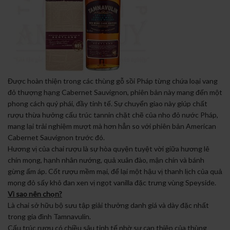
Được hoàn thiện trong các thùng gỗ sồi Pháp từng chứa loại vang
đỏ thượng hạng Cabernet Sauvignon, phiên bản này mang đến một
phong cách quý phái, đầy tinh tế. Sự chuyển giao này giúp chất
rượu thừa hưởng cấu trúc tannin chặt chẽ của nho đỏ nước Pháp,
mang lại trải nghiệm mượt mà hơn hẳn so với phiên bản American
Cabernet Sauvignon trước đó.
Hương vị của chai rượu là sự hòa quyện tuyệt vời giữa hương lê
chín mọng, hạnh nhân nướng, quả xuân đào, mận chín và bánh
gừng ấm áp. Cốt rượu mềm mại, để lại một hậu vị thanh lịch của quả
mọng đỏ sấy khô đan xen vị ngọt vanilla đặc trưng vùng Speyside.
Vì sao nên chọn?
Là chai sở hữu bộ sưu tập giải thưởng danh giá và dày đặc nhất
trong gia đình Tamnavulin.
Cấu trúc rượu có chiều sâu tinh tế nhờ sự can thiệp của thùng