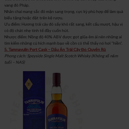
vang đỏ Pháp.
Nhãn chai mang sắc đỏ mận sang trọng, cực kỳ phù hợp để làm quà
biếu tặng hoặc đặt trên kệ rượu.
Ưu điểm: Hương trái cây đỏ sấy khô rất sang, kết cấu mượt, hậu vị
có độ chát nhẹ tinh tế đầy cuốn hút.
Nhược điểm: Nồng độ 40% ABV được gọt giũa êm ái nên những ai
tìm kiếm những cú hích mạnh bạo về cồn có thể thấy nó hơi “hiền”.
5. Tamnavulin Port Cask – Dấu Ấn Trái Cây Đỏ Quyến Rũ
Phong cách: Speyside Single Malt Scotch Whisky (Không số năm
tuổi – NAS)