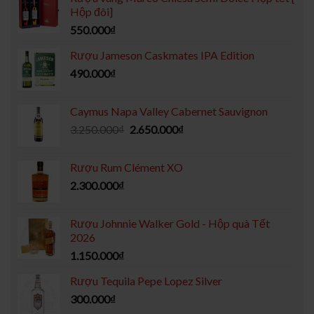
Hộp đôi]
550.000
₫
Rượu Jameson Caskmates IPA Edition
490.000
₫
Caymus Napa Valley Cabernet Sauvignon
3.250.000
₫
2.650.000
₫
Rượu Rum Clément XO
2.300.000
₫
Rượu Johnnie Walker Gold - Hộp quà Tết
2026
1.150.000
₫
Rượu Tequila Pepe Lopez Silver
300.000
₫