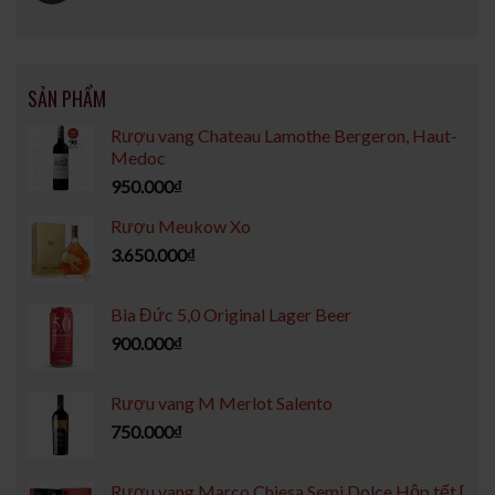
SẢN PHẨM
Rượu vang Chateau Lamothe Bergeron, Haut-
Medoc
950.000
₫
Rượu Meukow Xo
3.650.000
₫
Bia Đức 5,0 Original Lager Beer
900.000
₫
Rượu vang M Merlot Salento
750.000
₫
Rượu vang Marco Chiesa Semi Dolce Hộp tết [