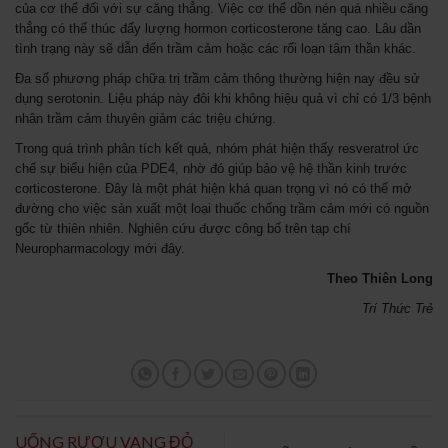
của cơ thể đối với sự căng thẳng. Việc cơ thể dồn nén quá nhiều căng
thẳng có thể thúc đẩy lượng hormon corticosterone tăng cao. Lâu dần
tình trạng này sẽ dẫn đến trầm cảm hoặc các rối loạn tâm thần khác.
Đa số phương pháp chữa trị trầm cảm thông thường hiện nay đều sử
dụng serotonin. Liệu pháp này đôi khi không hiệu quả vì chỉ có 1/3 bệnh
nhân trầm cảm thuyên giảm các triệu chứng.
Trong quá trình phân tích kết quả, nhóm phát hiện thấy resveratrol ức
chế sự biểu hiện của PDE4, nhờ đó giúp bảo vệ hệ thần kinh trước
corticosterone. Đây là một phát hiện khá quan trọng vì nó có thể mở
đường cho việc sản xuất một loại thuốc chống trầm cảm mới có nguồn
gốc từ thiên nhiên. Nghiên cứu được công bố trên tạp chí
Neuropharmacology mới đây.
Theo Thiên Long
Trí Thức Trẻ
UỐNG RƯỢU VANG ĐỎ