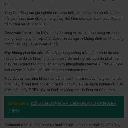
bộ.
Ying Xu, đồng tác giả nghiên cứu cho biết, tác dụng của nó rất mạnh
mẽ nên hoàn toàn đủ khả năng thay thế hiệu quả các loại thuốc điều trị
trầm cảm và rối loạn lo âu.
Resveratrol được tìm thấy chủ yếu trong vỏ và hạt nho cùng với quả
mọng. Đây cũng là hợp chất được nhiều người khẳng định có khả năng
chống lão hóa và bệnh tật rất tốt.
Đây không phải lần đầu tiên, công dụng chống trầm cảm và lo âu của
resveratrol được khám phá ra. Trước đó một nghiên cứu đã phát hiện
thấy resveratrol tác dụng lên emzym phosphodiesterase 4 (PDE4), một
loại enzym bị kiểm soát bởi hormon corticosterone.
Mặc dù vậy các nhà khoa học vẫn chưa thể tìm ra cách lý giải mối liên
quan này. Trong một nghiên cứu trên chuột, Xu và nhóm nghiên cứu đã
phát hiện thấy PDE4 gây ra hành vi giống như lo lắng và trầm cảm.
Xem thêm:
CÂU CHUYỆN VỀ CHAI RƯỢU VANG RẺ
TIỀN
Corticosterone là hormon chịu trách nhiệm chính cho những phản ứng