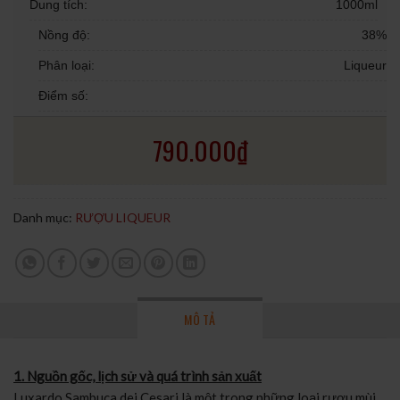
Dung tích:
1000ml
Nồng độ:
38%
Phân loại:
Liqueur
Điểm số:
790.000
₫
Danh mục:
RƯỢU LIQUEUR
MÔ TẢ
1. Nguồn gốc, lịch sử và quá trình sản xuất
Luxardo Sambuca dei Cesari là một trong những loại rượu mùi