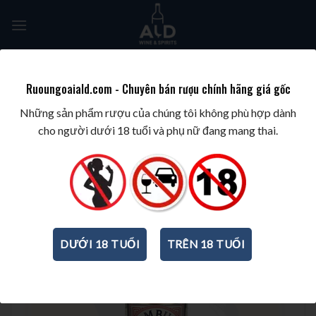
Skip
to
content
Tìm
kiếm:
Ruoungoaiald.com - Chuyên bán rượu chính hãng giá gốc
TRANG CHỦ
/
RƯỢU PHA CHẾ
/
RƯỢU LIQUEUR
Những sản phẩm rượu của chúng tôi không phù hợp dành
cho người dưới 18 tuổi và phụ nữ đang mang thai.
DƯỚI 18 TUỔI
TRÊN 18 TUỔI