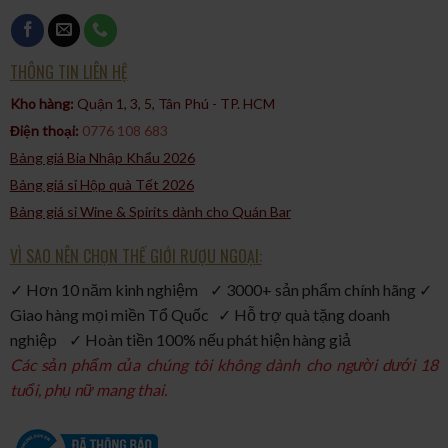
Bronze Medal – London Spirits Competition 2019
Double Gold Medal (Best Herbal/Botanical Liqueur) – San
Francisco World Spirits Competition 2011
THÔNG TIN LIÊN HỆ
Silver (Best in Class) – International Wine & Spirit Competition
Kho hàng:
Quận 1, 3, 5, Tân Phú - TP. HCM​
2010
Điện thoại:
0776 108 683
Những giải thưởng này không chỉ khẳng định chất lượng mà còn
chứng minh vị thế toàn cầu của Luxardo trong ngành rượu mùi
Bảng giá Bia Nhập Khẩu 2026
thảo mộc.
Bảng giá sỉ Hộp quà Tết 2026
5. So sánh với những chai cùng phân khúc tại Việt Nam
Bảng giá sỉ Wine & Spirits dành cho Quán Bar
Trong phân khúc sambuca và rượu mùi thảo mộc tại Việt Nam,
VÌ SAO NÊN CHỌN THẾ GIỚI RƯỢU NGOẠI:
Luxardo Sambuca dei Cesari (38%, 1000ml, 790.000đ) thường
được so sánh với:
✓ Hơn 10 năm kinh nghiệm ✓ 3000+ sản phẩm chính hãng ✓
Molinari Sambuca Extra (40%, 700ml, giá tương đương):
Giao hàng mọi miền Tổ Quốc ✓ Hỗ trợ quà tặng doanh
Hương vị mạnh mẽ, ngọt gắt hơn, phù hợp với ai thích vị đậm.
nghiệp ✓ Hoàn tiền 100% nếu phát hiện hàng giả
Tuy nhiên, Molinari thiên về ngọt nhiều hơn, thiếu sự tinh tế của
Các sản phẩm của chúng tôi không dành cho người dưới 18
Luxardo.
tuổi, phụ nữ mang thai.
Ramazzotti Sambuca (38%, 700ml, giá tương đương): Dễ tiếp
cận, hương vị đơn giản, ít phức hợp hơn Luxardo.
Galliano Sambuca (40%, 700ml giá thấp hơn): Có hương hồi rõ