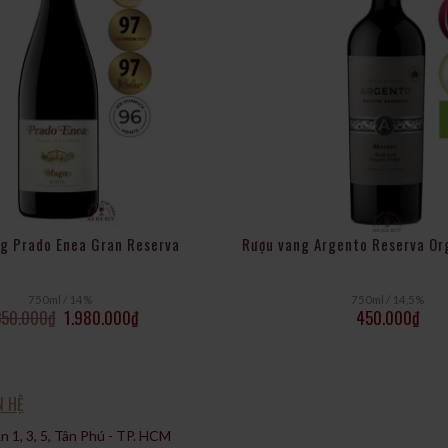
g Prado Enea Gran Reserva
Rượu vang Argento Reserva Or
750ml / 14%
750ml / 14,5%
350.000
₫
1.980.000
₫
450.000
₫
N HỆ
 1, 3, 5, Tân Phú - TP. HCM​