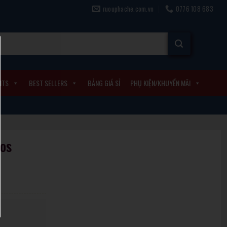
ruouphache.com.vn
0776 108 683
ITS
BEST SELLERS
BẢNG GIÁ SỈ
PHỤ KIỆN/KHUYẾN MÃI
os