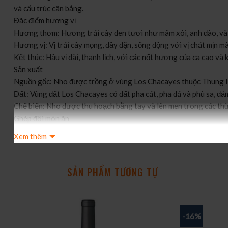
và cấu trúc cân bằng.
Đặc điểm hương vị
Hương thơm: Hương trái cây đen tươi như mâm xôi, anh đào, và v
Hương vị: Vị trái cây mọng, đầy đặn, sống động với vị chát mịn m
Kết thúc: Hậu vị dài, thanh lịch, với các nốt hương của ca cao và
Sản xuất
Nguồn gốc: Nho được trồng ở vùng Los Chacayes thuộc Thung l
Đất: Vùng đất Los Chacayes có đất pha cát, pha đá và phù sa, đả
Chế biến: Nho được thu hoạch bằng tay và lên men trong các th
Ghép đôi món ăn
Với hương vị trái cây đậm đà và cấu trúc chát tốt, Benmarco Ma
Xem thêm
Thịt đỏ nướng: Bò bít tết và xúc xích nướng.
Thịt lợn: Thịt lợn tẩm gia vị hoặc nướng.
Phô mai: Các loại phô mai cứng hoặc có độ mạnh vừa phải.
SẢN PHẨM TƯƠNG TỰ
Pasta: Các món pasta sốt thịt.
Món cay: Các món ăn cay cũng có thể kết hợp tốt.
-16%