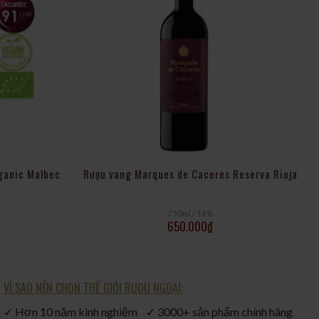
ganic Malbec
Rượu vang Marques de Caceres Reserva Rioja
750ml / 14%
650.000
₫
VÌ SAO NÊN CHỌN THẾ GIỚI RƯỢU NGOẠI:
✓ Hơn 10 năm kinh nghiệm ✓ 3000+ sản phẩm chính hãng