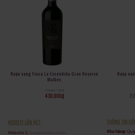
Rượu vang Finca La Escondida Gran Reserve
Rượu van
Malbec
750ml / 14%
430.000
₫
2.
THÔNG TIN LIÊ
WEBSITE LIÊN KẾT:
Kho hàng:
Quận
Website 1:
ruouphache.com.vn