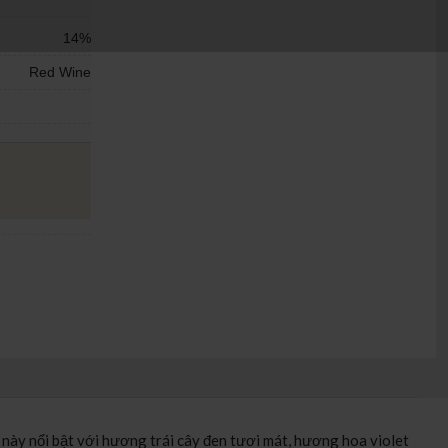
14%
Red Wine
y nổi bật với hương trái cây đen tươi mát, hương hoa violet