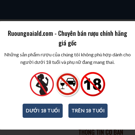
Ruoungoaiald.com - Chuyên bán rượu chính hãng
giá gốc
SKY
COGNAC/BRANDY
WINE/BIA/SAKE/SOJU
BEST WINES & SPIR
Những sản phẩm rượu của chúng tôi không phù hợp dành cho
người dưới 18 tuổi và phụ nữ đang mang thai.
Rượu vang Benmarco Malbec L
Chacayes
750ml
-
14%
DƯỚI 18 TUỔI
TRÊN 18 TUỔI
THÔNG TIN CƠ BẢN