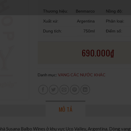
Thương hiệu:
Benmarco
Nồng độ:
Xuất xứ:
Argentina
Phân loại:
Dung tích:
750ml
Điểm số:
690.000
₫
Danh mục:
VANG CÁC NƯỚC KHÁC
MÔ TẢ
 Susana Balbo Wines ở khu vực Uco Valley, Argentina. Dòng vang nà