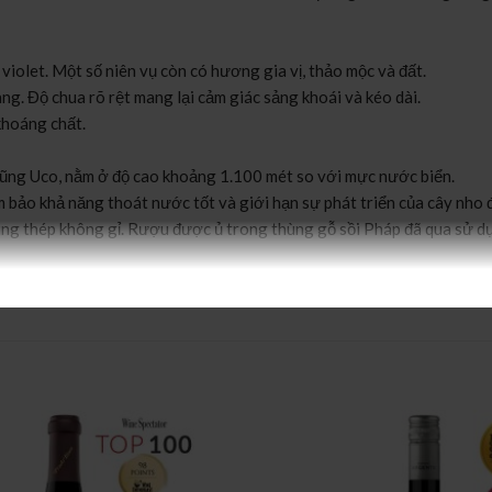
iolet. Một số niên vụ còn có hương gia vị, thảo mộc và đất.
àng. Độ chua rõ rệt mang lại cảm giác sảng khoái và kéo dài.
 khoáng chất.
ũng Uco, nằm ở độ cao khoảng 1.100 mét so với mực nước biển.
m bảo khả năng thoát nước tốt và giới hạn sự phát triển của cây nho 
ùng thép không gỉ. Rượu được ủ trong thùng gỗ sồi Pháp đã qua sử d
lbec Los Chacayes có thể kết hợp với nhiều món ăn: