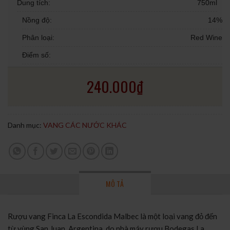
Dung tích:
750ml
Nồng độ:
14%
Phân loại:
Red Wine
Điểm số:
240.000
₫
Danh mục:
VANG CÁC NƯỚC KHÁC
MÔ TẢ
Rượu vang Finca La Escondida Malbec là một loại vang đỏ đến
từ vùng San Juan, Argentina, do nhà máy rượu Bodegas La