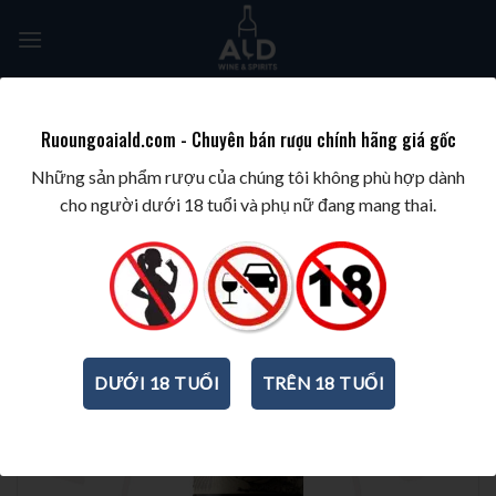
Skip
to
content
Tìm
kiếm:
Ruoungoaiald.com - Chuyên bán rượu chính hãng giá gốc
TRANG CHỦ
/
WINE/BIA/SAKE/SOJU
/
VANG CÁC NƯỚC KHÁC
Những sản phẩm rượu của chúng tôi không phù hợp dành
cho người dưới 18 tuổi và phụ nữ đang mang thai.
DƯỚI 18 TUỔI
TRÊN 18 TUỔI