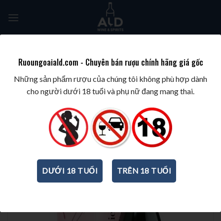
Skip
to
content
Tìm
kiếm:
Ruoungoaiald.com - Chuyên bán rượu chính hãng giá gốc
TRANG CHỦ
/
BEST-SELLING
/
BEST-SELLING SPARKLING
Những sản phẩm rượu của chúng tôi không phù hợp dành
cho người dưới 18 tuổi và phụ nữ đang mang thai.
DƯỚI 18 TUỔI
TRÊN 18 TUỔI