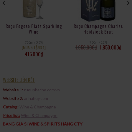
Rượu Fogoso Plata Sparkling
Rượu Champagne Charles
Wine
Heidsieck Brut
750ml / 5,5%
750ml / 12%
1.950.000
₫
1.850.000
₫
[MUA 5 TẶNG 1]
415.000
₫
WEBSITE LIÊN KẾT:
Website 1:
ruouphache.com.vn
Website 2:
anhahuy.com
Catalog:
Wine & Champagne
Price list:
Wine & Champagne
BẢNG GIÁ SỈ WINE & SPIRITS HÀNG CTY