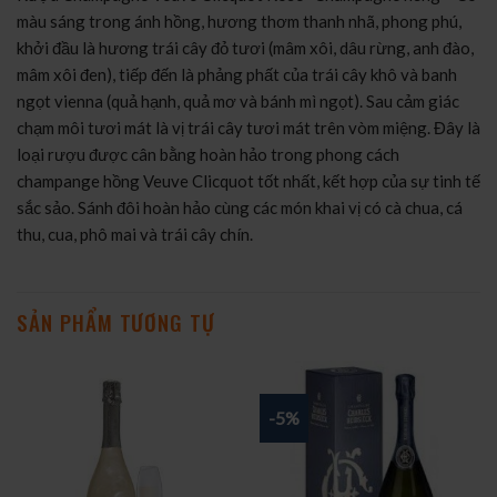
màu sáng trong ánh hồng, hương thơm thanh nhã, phong phú,
khởi đầu là hương trái cây đỏ tươi (mâm xôi, dâu rừng, anh đào,
mâm xôi đen), tiếp đến là phảng phất của trái cây khô và banh
ngọt vienna (quả hạnh, quả mơ và bánh mì ngọt). Sau cảm giác
chạm môi tươi mát là vị trái cây tươi mát trên vòm miệng. Đây là
loại rượu được cân bằng hoàn hảo trong phong cách
champange hồng Veuve Clicquot tốt nhất, kết hợp của sự tinh tế
sắc sảo. Sánh đôi hoàn hảo cùng các món khai vị có cà chua, cá
thu, cua, phô mai và trái cây chín.
SẢN PHẨM TƯƠNG TỰ
-5%