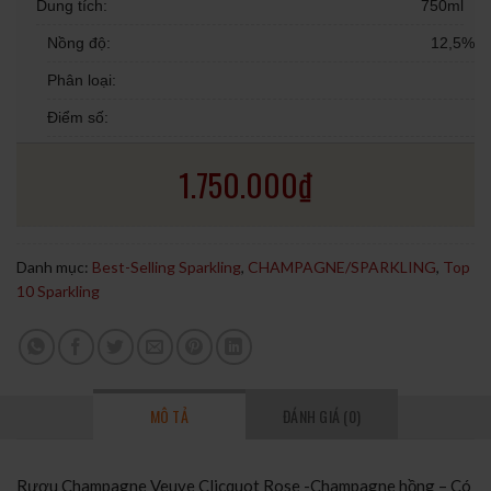
Dung tích:
750ml
Nồng độ:
12,5%
Phân loại:
Điểm số:
1.750.000
₫
Danh mục:
Best-Selling Sparkling
,
CHAMPAGNE/SPARKLING
,
Top
10 Sparkling
MÔ TẢ
ĐÁNH GIÁ (0)
Rượu Champagne Veuve Clicquot Rose -Champagne hồng – Có