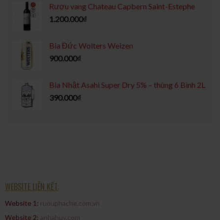
Rượu vang Chateau Capbern Saint-Estephe
1.200.000
₫
Bia Đức Wolters Weizen
900.000
₫
Bia Nhật Asahi Super Dry 5% – thùng 6 Bình 2L
390.000
₫
WEBSITE LIÊN KẾT:
Website 1:
ruouphache.com.vn
Website 2:
anhahuy.com