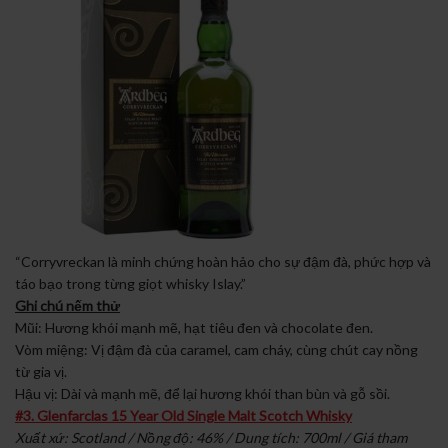
“Corryvreckan là minh chứng hoàn hảo cho sự đậm đà, phức hợp và
táo bạo trong từng giọt whisky Islay.”
Ghi chú nếm thử
Mũi: Hương khói mạnh mẽ, hạt tiêu đen và chocolate đen.
Vòm miệng: Vị đậm đà của caramel, cam cháy, cùng chút cay nồng
từ gia vị.
Hậu vị: Dài và mạnh mẽ, để lại hương khói than bùn và gỗ sồi.
#3. Glenfarclas 15 Year Old Single Malt Scotch Whisky
Xuất xứ: Scotland / Nồng độ: 46% / Dung tích: 700ml / Giá tham