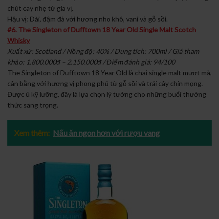
chút cay nhẹ từ gia vị.
Hậu vị: Dài, đậm đà với hương nho khô, vani và gỗ sồi.
#6. The Singleton of Dufftown 18 Year Old Single Malt Scotch
Whisky
Xuất xứ: Scotland / Nồng độ: 40% / Dung tích: 700ml / Giá tham
khảo: 1.800.000đ – 2.150.000đ / Điểm đánh giá: 94/100
The Singleton of Dufftown 18 Year Old là chai single malt mượt mà,
cân bằng với hương vị phong phú từ gỗ sồi và trái cây chín mọng.
Được ủ kỹ lưỡng, đây là lựa chọn lý tưởng cho những buổi thưởng
thức sang trọng.
Xem thêm:
Nấu ăn ngon hơn với rượu vang