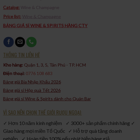
Catalog:
Wine & Champagne
Price list:
Wine & Champagne
BẢNG GIÁ SỈ WINE & SPIRITS HÀNG CTY
THÔNG TIN LIÊN HỆ
Kho hàng:
Quận 1, 3, 5, Tân Phú - TP. HCM​
Điện thoại:
0776 108 683
Bảng giá Bia Nhập Khẩu 2026
Bảng giá sỉ Hộp quà Tết 2026
Bảng giá sỉ Wine & Spirits dành cho Quán Bar
VÌ SAO NÊN CHỌN THẾ GIỚI RƯỢU NGOẠI:
✓ Hơn 10 năm kinh nghiệm ✓ 3000+ sản phẩm chính hãng ✓
Giao hàng mọi miền Tổ Quốc ✓ Hỗ trợ quà tặng doanh
nghiệp ✓ Hoàn tiền 100% nếu phát hiện hàng giả