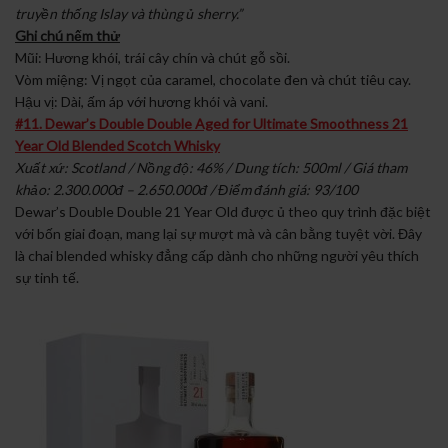
truyền thống Islay và thùng ủ sherry.”
Ghi chú nếm thử
Mũi: Hương khói, trái cây chín và chút gỗ sồi.
Vòm miệng: Vị ngọt của caramel, chocolate đen và chút tiêu cay.
Hậu vị: Dài, ấm áp với hương khói và vani.
#11. Dewar’s Double Double Aged for Ultimate Smoothness 21
Year Old Blended Scotch Whisky
Xuất xứ: Scotland / Nồng độ: 46% / Dung tích: 500ml / Giá tham
khảo: 2.300.000đ – 2.650.000đ / Điểm đánh giá: 93/100
Dewar’s Double Double 21 Year Old được ủ theo quy trình đặc biệt
với bốn giai đoạn, mang lại sự mượt mà và cân bằng tuyệt vời. Đây
là chai blended whisky đẳng cấp dành cho những người yêu thích
sự tinh tế.