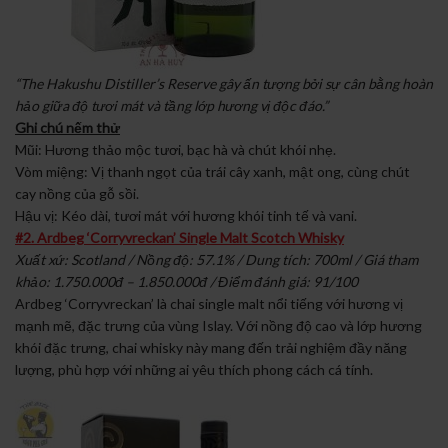
“The Hakushu Distiller’s Reserve gây ấn tượng bởi sự cân bằng hoàn
hảo giữa độ tươi mát và tầng lớp hương vị độc đáo.”
Ghi chú nếm thử
Mũi: Hương thảo mộc tươi, bạc hà và chút khói nhẹ.
Vòm miệng: Vị thanh ngọt của trái cây xanh, mật ong, cùng chút
cay nồng của gỗ sồi.
Hậu vị: Kéo dài, tươi mát với hương khói tinh tế và vani.
#2. Ardbeg ‘Corryvreckan’ Single Malt Scotch Whisky
Xuất xứ: Scotland / Nồng độ: 57.1% / Dung tích: 700ml / Giá tham
khảo: 1.750.000đ – 1.850.000đ / Điểm đánh giá: 91/100
Ardbeg ‘Corryvreckan’ là chai single malt nổi tiếng với hương vị
mạnh mẽ, đặc trưng của vùng Islay. Với nồng độ cao và lớp hương
khói đặc trưng, chai whisky này mang đến trải nghiệm đầy năng
lượng, phù hợp với những ai yêu thích phong cách cá tính.