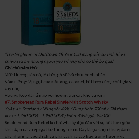
“The Singleton of Dufftown 18 Year Old mang đến sự tinh tế và
chiều sâu mà những người yêu whisky khó có thể bỏ qua.”
Ghi chú nếm thử
Mũi: Hương táo đỏ, lê chín, gỗ sồi và chút hạnh nhân.
Vòm miệng: Vị ngọt của mật ong, caramel, kết hợp cùng chút gia vị
cay nhẹ.
Hậu vị: Kéo dài, ấm áp với hương trái cây khô và vani.
#7. Smokehead Rum Rebel Single Malt Scotch Whisky
Xuất xứ: Scotland / Nồng độ: 46% / Dung tích: 700ml / Giá tham
khảo: 1.750.000đ –1.950.000đ / Điểm đánh giá: 94/100
Smokehead Rum Rebel là chai whisky độc đáo với sự kết hợp giữa
khói đậm đà và vị ngọt từ thùng ủ rum. Đây là lựa chọn thú vị dành
cho những ai yêu thích sự phá cách và táo bạo trong hương vị.