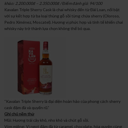
khảo: 2.200.000đ – 2.350.000đ / Điểm đánh giá: 94/100
Kavalan Triple Sherry Cask là chai whisky đến từ Đài Loan, nổi bật
với sự kết hợp từ ba loại thùng gỗ sồi từng chứa sherry (Oloroso,
Pedro Ximénez, Moscatel). Hương vị phức hợp và tinh tế khiến chai
whisky này trở thành lựa chọn không thể bỏ qua.
“Kavalan Triple Sherry là đại diện hoàn hảo của phong cách sherry
cask đậm đà và quyến rũ.”
Ghi chú nếm thử
Mũi: Hương trái cây khô, nho khô và chút gỗ sồi.
Vòm miệng: Vị ngọt đậm đà từ caramel, chocolate, hòa quyện cùng