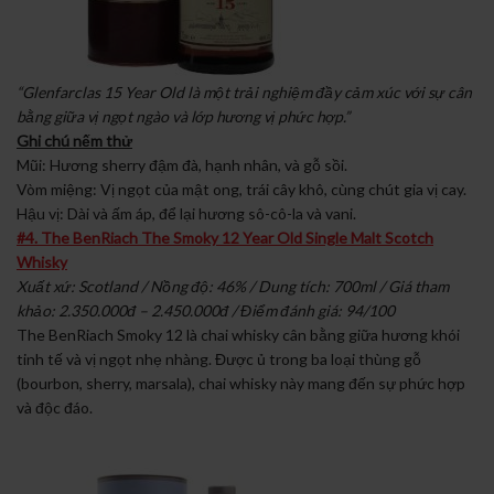
“Glenfarclas 15 Year Old là một trải nghiệm đầy cảm xúc với sự cân
bằng giữa vị ngọt ngào và lớp hương vị phức hợp.”
Ghi chú nếm thử
Mũi: Hương sherry đậm đà, hạnh nhân, và gỗ sồi.
Vòm miệng: Vị ngọt của mật ong, trái cây khô, cùng chút gia vị cay.
Hậu vị: Dài và ấm áp, để lại hương sô-cô-la và vani.
#4. The BenRiach The Smoky 12 Year Old Single Malt Scotch
Whisky
Xuất xứ: Scotland / Nồng độ: 46% / Dung tích: 700ml / Giá tham
khảo: 2.350.000đ – 2.450.000đ / Điểm đánh giá: 94/100
The BenRiach Smoky 12 là chai whisky cân bằng giữa hương khói
tinh tế và vị ngọt nhẹ nhàng. Được ủ trong ba loại thùng gỗ
(bourbon, sherry, marsala), chai whisky này mang đến sự phức hợp
và độc đáo.