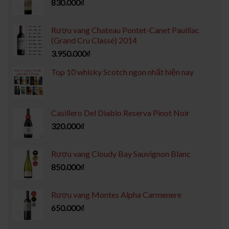
830.000
₫
Rượu vang Chateau Pontet-Canet Pauillac
(Grand Cru Classé) 2014
3.950.000
₫
Top 10 whisky Scotch ngon nhất hiện nay
Casillero Del Diablo Reserva Pinot Noir
320.000
₫
Rượu vang Cloudy Bay Sauvignon Blanc
850.000
₫
Rượu vang Montes Alpha Carmenere
650.000
₫