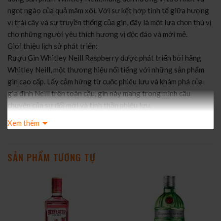
ngọt ngào của quả mâm xôi. Với sự kết hợp tinh tế giữa hương
vị trái cây và sự truyền thống của gin, đây là một lựa chọn thú vị
cho những người yêu thích hương vị độc đáo và mới mẻ.
Giới thiệu lịch sử phát triển:
Rượu Gin Whitley Neill Raspberry được phát triển bởi hãng
Whitley Neill, một thương hiệu nổi tiếng với những sản phẩm
gin cao cấp. Lấy cảm hứng từ cuộc phiêu lưu và khám phá của
gia đình Neill trên toàn cầu, gin này mang trong mình câu
chuyện của sự đổi mới và tinh thần phiêu lưu.
Quá trình sản xuất và thời gian ủ:
Xem thêm
Rượu Gin Whitley Neill Raspberry được sản xuất bằng phương
pháp chưng cất truyền thống của gin. Các thành phần chính bao
gồm quả mâm xôi tươi, các loại gia vị tự nhiên và thảo mộc được
SẢN PHẨM TƯƠNG TỰ
lựa chọn cẩn thận. Sau khi chưng cất, gin được ủ trong thời gian
ngắn để các hương vị và tinh dầu hoà quyện và trở nên cân
bằng.
Một số điểm nổi bật:
Hương vị mâm xôi tươi mát: Rượu Gin Whitley Neill Raspberry