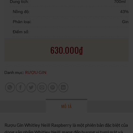
Dung tích:
700ml
Nồng độ:
43%
Phân loại:
Gin
Điểm số:
630.000
₫
Danh mục:
RƯỢU GIN
MÔ TẢ
Rượu Gin Whitley Neill Raspberry là một phiên bản đặc biệt của
dòng sản phẩm Whitley Neill, mang đến hương vị tươi mát và