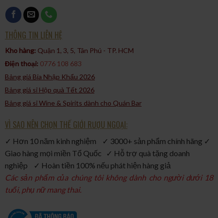
hương vị tinh tế mà nó mang lại.
Rượu Gin Whitley Neill Raspberry là một sự kết hợp tuyệt vời
giữa hương vị trái cây và gin truyền thống. Với hương thơm
THÔNG TIN LIÊN HỆ
ngọt ngào và hương vị đa dạng, nó mang lại trải nghiệm thưởng
Kho hàng:
Quận 1, 3, 5, Tân Phú - TP. HCM​
thức độc đáo cho những người yêu thích gin.
Điện thoại:
0776 108 683
Bảng giá Bia Nhập Khẩu 2026
Bảng giá sỉ Hộp quà Tết 2026
Bảng giá sỉ Wine & Spirits dành cho Quán Bar
VÌ SAO NÊN CHỌN THẾ GIỚI RƯỢU NGOẠI:
✓ Hơn 10 năm kinh nghiệm ✓ 3000+ sản phẩm chính hãng ✓
Giao hàng mọi miền Tổ Quốc ✓ Hỗ trợ quà tặng doanh
nghiệp ✓ Hoàn tiền 100% nếu phát hiện hàng giả
Các sản phẩm của chúng tôi không dành cho người dưới 18
tuổi, phụ nữ mang thai.