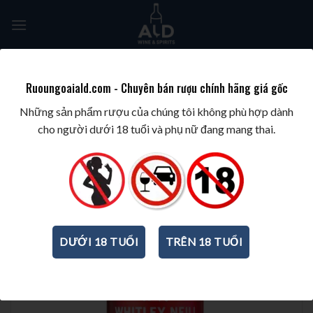
Skip
to
content
Tìm
kiếm:
Ruoungoaiald.com - Chuyên bán rượu chính hãng giá gốc
TRANG CHỦ
/
RƯỢU PHA CHẾ
/
RƯỢU GIN
Những sản phẩm rượu của chúng tôi không phù hợp dành
cho người dưới 18 tuổi và phụ nữ đang mang thai.
DƯỚI 18 TUỔI
TRÊN 18 TUỔI