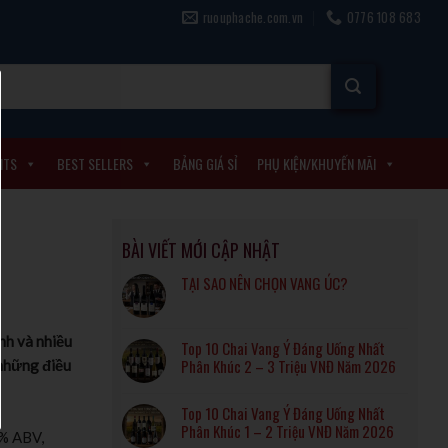
ruouphache.com.vn
0776 108 683
ITS
BEST SELLERS
BẢNG GIÁ SỈ
PHỤ KIỆN/KHUYẾN MÃI
BÀI VIẾT MỚI CẬP NHẬT
TẠI SAO NÊN CHỌN VANG ÚC?
nh và nhiều
Top 10 Chai Vang Ý Đáng Uống Nhất
Phân Khúc 2 – 3 Triệu VNĐ Năm 2026
 những điều
Top 10 Chai Vang Ý Đáng Uống Nhất
Phân Khúc 1 – 2 Triệu VNĐ Năm 2026
0% ABV,