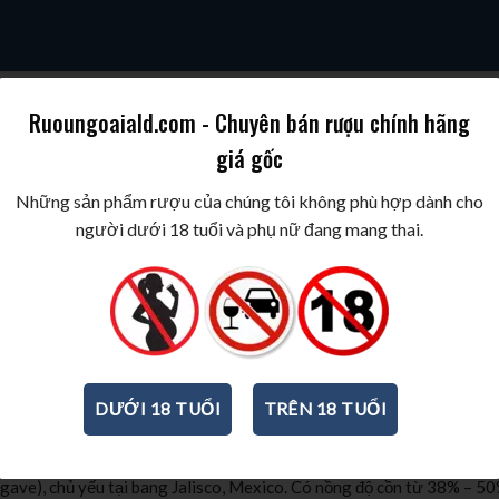
Ruoungoaiald.com - Chuyên bán rượu chính hãng
giá gốc
SKY
COGNAC/BRANDY
WINE/BIA/SAKE/SOJU
BEST WINES & SPIR
Những sản phẩm rượu của chúng tôi không phù hợp dành cho
người dưới 18 tuổi và phụ nữ đang mang thai.
ách Uống Đúng Chuẩn
ểu tượng của văn hóa Mexico. Với hương vị đặc trưng từ cây thùa xa
 rượu trên toàn thế giới. Hãy cùng Rượu ngoại An Hà Huy khám phá
DƯỚI 18 TUỔI
TRÊN 18 TUỔI
gave), chủ yếu tại bang Jalisco, Mexico. Có nồng độ cồn từ 38% – 5