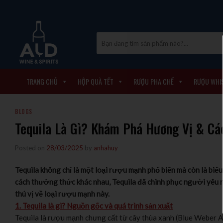
Skip
to
content
Tìm
kiếm:
TRANG CHỦ
HỘP QUÀ TẾT
RƯỢU PHA CHẾ
RƯỢU WHI
BLOGS
Tequila Là Gì? Khám Phá Hương Vị & C
Posted on
28/03/2025
by
anhahuy
Tequila không chỉ là một loại rượu mạnh phổ biến mà còn là bi
cách thưởng thức khác nhau, Tequila đã chinh phục người yêu
thú vị về loại rượu mạnh này.
1. Tequila là gì? Nguồn gốc và quá trình sản xuất
Tequila là rượu mạnh chưng cất từ cây thùa xanh (Blue Weber A