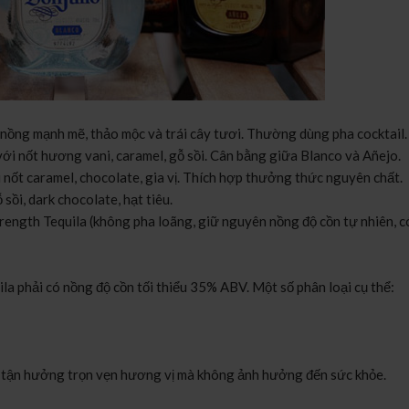
 nồng mạnh mẽ, thảo mộc và trái cây tươi. Thường dùng pha cocktail.
ới nốt hương vani, caramel, gỗ sồi. Cân bằng giữa Blanco và Añejo.
 nốt caramel, chocolate, gia vị. Thích hợp thưởng thức nguyên chất.
sồi, dark chocolate, hạt tiêu.
trength Tequila (không pha loãng, giữ nguyên nồng độ cồn tự nhiên, c
la phải có nồng độ cồn tối thiểu 35% ABV. Một số phân loại cụ thể:
để tận hưởng trọn vẹn hương vị mà không ảnh hưởng đến sức khỏe.