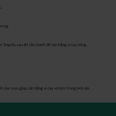
c.
hương.
 Tequila, sau đó cắn chanh để cân bằng vị cay nồng.
ẽ của rượu giúp cân bằng vị cay và béo trong món ăn.