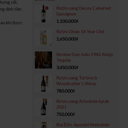
chưng cất,
Rượu vang Decoy Cabernet
ẳng định tầm
Sauvignon
1.100.000
₫
Sau khi được
Rượu Oban 14 Year Old
1.650.000
₫
Review Don Julio 1942 Añejo
Tequila
3.450.000
₫
Rượu vang Torbreck
Woodcutter's Shiraz
780.000
₫
Rượu vang Arboleda Syrah
2021
750.000
₫
Bia Đức Apostel Weissbier