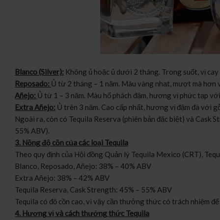
Blanco (Silver):
Không ủ hoặc ủ dưới 2 tháng. Trong suốt, vị cay
Reposado:
Ủ từ 2 tháng – 1 năm. Màu vàng nhạt, mượt mà hơn v
Añejo:
Ủ từ 1 – 3 năm. Màu hổ phách đậm, hương vị phức tạp với
Extra Añejo:
Ủ trên 3 năm. Cao cấp nhất, hương vị đậm đà với gỗ 
Ngoài ra, còn có Tequila Reserva (phiên bản đặc biệt) và Cask S
55% ABV).
3. Nồng độ cồn của các loại Tequila
Theo quy định của Hội đồng Quản lý Tequila Mexico (CRT), Tequi
Blanco, Reposado, Añejo: 38% – 40% ABV
Extra Añejo: 38% – 42% ABV
Tequila Reserva, Cask Strength: 45% – 55% ABV
Tequila có độ cồn cao, vì vậy cần thưởng thức có trách nhiệm 
4. Hương vị và cách thưởng thức Tequila