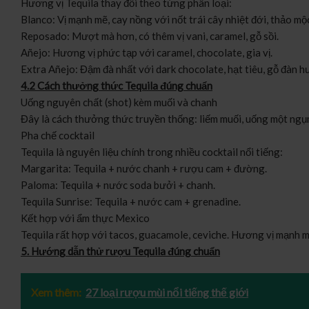
Hương vị Tequila thay đổi theo từng phân loại:
Blanco: Vị mạnh mẽ, cay nồng với nốt trái cây nhiệt đới, thảo mộ
Reposado: Mượt mà hơn, có thêm vị vani, caramel, gỗ sồi.
Añejo: Hương vị phức tạp với caramel, chocolate, gia vị.
Extra Añejo: Đậm đà nhất với dark chocolate, hạt tiêu, gỗ đàn 
4.2 Cách thưởng thức Tequila đúng chuẩn
Uống nguyên chất (shot) kèm muối và chanh
Đây là cách thưởng thức truyền thống: liếm muối, uống một ngụm
Pha chế cocktail
Tequila là nguyên liệu chính trong nhiều cocktail nổi tiếng:
Margarita: Tequila + nước chanh + rượu cam + đường.
Paloma: Tequila + nước soda bưởi + chanh.
Tequila Sunrise: Tequila + nước cam + grenadine.
Kết hợp với ẩm thực Mexico
Tequila rất hợp với tacos, guacamole, ceviche. Hương vị mạnh m
5. Hướng dẫn thử rượu Tequila đúng chuẩn
Xem thêm:
27 loại rượu mùi nổi tiếng thế giới