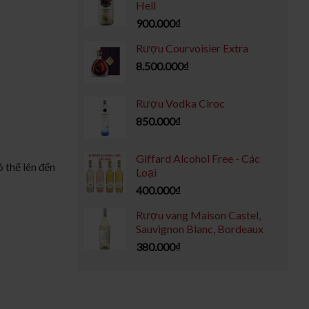
Hell
900.000
₫
Rượu Courvoisier Extra
8.500.000
₫
Rượu Vodka Ciroc
850.000
₫
Giffard Alcohol Free - Các
ó thể lên đến
Loại
400.000
₫
Rượu vang Maison Castel,
Sauvignon Blanc, Bordeaux
380.000
₫