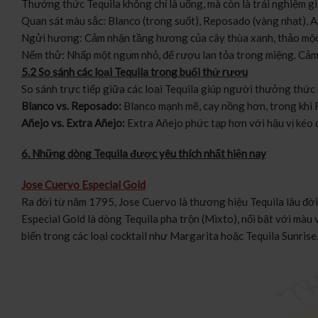
Thưởng thức Tequila không chỉ là uống, mà còn là trải nghiệm gi
Quan sát màu sắc: Blanco (trong suốt), Reposado (vàng nhạt), A
Ngửi hương: Cảm nhận tầng hương của cây thùa xanh, thảo mộc, 
Nếm thử: Nhấp một ngụm nhỏ, để rượu lan tỏa trong miệng. Cảm n
5.2 So sánh các loại Tequila trong buổi thử rượu
So sánh trực tiếp giữa các loại Tequila giúp người thưởng thức 
Blanco vs. Reposado:
Blanco mạnh mẽ, cay nồng hơn, trong khi
Añejo vs. Extra Añejo:
Extra Añejo phức tạp hơn với hậu vị kéo 
6. Những dòng Tequila được yêu thích nhất hiện nay
Jose Cuervo Especial Gold
Ra đời từ năm 1795, Jose Cuervo là thương hiệu Tequila lâu đời
Especial Gold là dòng Tequila pha trộn (Mixto), nổi bật với màu
biến trong các loại cocktail như Margarita hoặc Tequila Sunrise