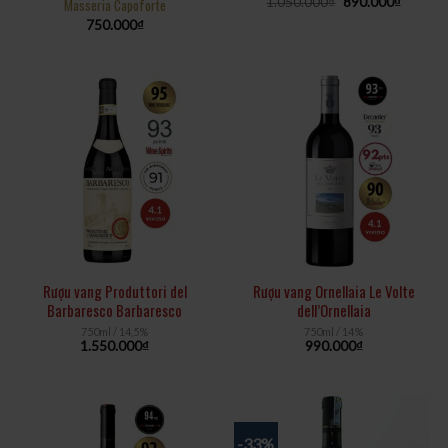
1.050.000
₫
890.000
₫
Masseria Capoforte
750.000
₫
Rượu vang Produttori del
Rượu vang Ornellaia Le Volte
Barbaresco Barbaresco
dell’Ornellaia
750ml / 14,5%
750ml / 14%
1.550.000
₫
990.000
₫
-33%