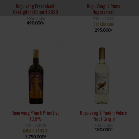
Rượu vang Frescobaldi
Rượu Vang IL Pumo
Castiglioni Chianti 2020
Negroamaro
750ml / 13%
750ml / 13,5%
490.000
₫
San Marzano
295.000
₫
Rượu vang Ý Anrê Primitivo
Rượu vang Ý Paolini Volare
19.5%
Pinot Grigio
750ml / 19,5%
750ml / 12%
180.000
₫
[MUA 3 TẶNG 3]
1.750.000
₫