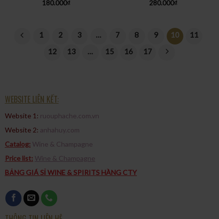
180.000
₫
280.000
₫
1
2
3
…
7
8
9
10
11
12
13
…
15
16
17
WEBSITE LIÊN KẾT:
Website 1:
ruouphache.com.vn
Website 2:
anhahuy.com
Catalog:
Wine & Champagne
Price list:
Wine & Champagne
BẢNG GIÁ SỈ WINE & SPIRITS HÀNG CTY
THÔNG TIN LIÊN HỆ