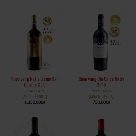
Rượu vang Nativ Eremo San
Rượu vang Blu Onice Nativ
Quirico Gold
2015
750ml / 14,5%
750ml / 14,5%
[MUA 5 TẶNG 1]
[MUA 5 TẶNG 1]
1.350.000
₫
750.000
₫