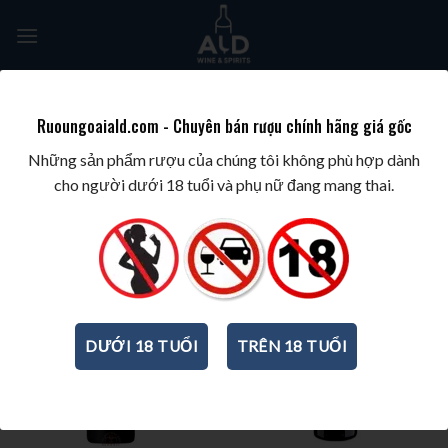
Skip
to
content
Tìm
kiếm:
Ruoungoaiald.com - Chuyên bán rượu chính hãng giá gốc
TRANG CHỦ
/
WINE/BIA/SAKE/SOJU
/
RƯỢU VANG Ý
/
TRANG 10
Những sản phẩm rượu của chúng tôi không phù hợp dành
cho người dưới 18 tuổi và phụ nữ đang mang thai.
DƯỚI 18 TUỔI
TRÊN 18 TUỔI