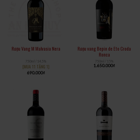
Rượu Vang M Malvasia Nera
Rượu vang Bepin de Eto Croda
Ronca
750ml / 14,5%
750ml / 15%
1.650.000
₫
[MUA 11 TẶNG 1]
690.000
₫