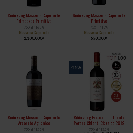
Rượu vang Masseria Capoforte
Rượu vang Masseria Capoforte
Primocapo Primitivo
Primitivo
750ml / 16,5%
750ml / 15%
Masseria Capoforte
Masseria Capoforte
1.100.000
₫
650.000
₫
-15%
Rượu vang Masseria Capoforte
Rượu vang Frescobaldi Tenuta
Arcorato Aglianico
Perano Chianti Classico 2019
750ml / 15,5%
750ml / 13,5%