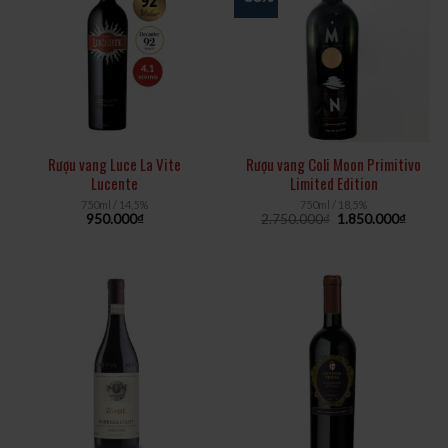
Rượu vang Luce La Vite
Rượu vang Coli Moon Primitivo
Lucente
Limited Edition
750ml / 14,5%
750ml / 18,5%
950.000
₫
2.750.000
₫
1.850.000
₫