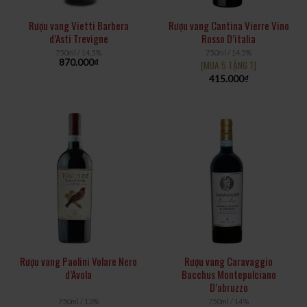
Rượu vang Vietti Barbera
Rượu vang Cantina Vierre Vino
d’Asti Trevigne
Rosso D’italia
750ml / 14,5%
750ml / 14,5%
870.000
₫
[MUA 5 TẶNG 1]
415.000
₫
Rượu vang Paolini Volare Nero
Rượu vang Caravaggio
d’Avola
Bacchus Montepulciano
D’abruzzo
750ml / 13%
750ml / 14%